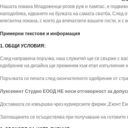
Нашата покана Mладоженци розов руж и пампас, е подвижна
наподобява, идването на булката на самата сватба. След от
елегантна покана, с която да впечатлите вашите гости, и с
Примерни текстове и информация
1. ОБЩИ УСЛОВИЯ:
След направена поръчка, наш служител ще се свърже с вас 
одобрение на дизайна ще преминем към етап изпълнение н
Поръчката се печата след окончателното одобрение от стра
Луксевент Студио ЕООД НЕ носи отговорност за допусн
Доставката се извършва чрез куриерските фирми „Еконт Екс
Заплащането се осъществява при получаване на готовите п