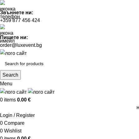
Звъннете ни:
+359 877 456 424
Пишете ни:
order@luxevent.bg
Search
Menu
0
items
0.00
€
Login / Register
0
Compare
0
Wishlist
0
items
0.00
€