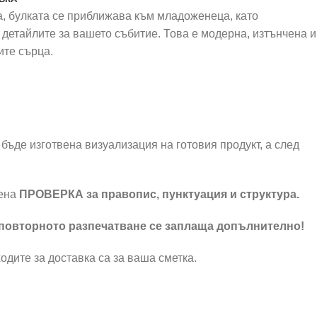
а, булката се приближава към младоженеца, като
е детайлите за вашето събитие. Това е модерна, изтънчена и
ите сърца.
бъде изготвена визуализация на готовия продукт, а след
шена
ПРОВЕРКА за правопис, пунктуация и структура.
 повторното разпечатване се заплаща допълнително!
одите за доставка са за ваша сметка.