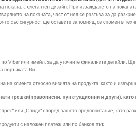
 покана, с елегантен дизайн. При изваждането на поканат
варянето на поканата, част от нея се разгъва за да разкри
 която със сигурност ще оставите запомнящ се спомен в техн
по Viber или имейл, за да уточните финалните детайли. Ще 
а поръчката Ви.
на на клиента относно визията на продукта, както и извър
ати грешки(правописни, пунктуационни и други), като
прес“ или „Спиди“ според вашето предпочитание, като разх
родукти с наложен платеж или по банков път.