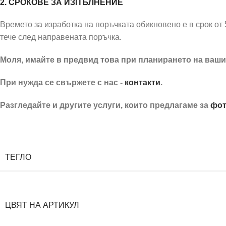
2. СРОКОВЕ ЗА ИЗПЪЛНЕНИЕ
Времето за изработка на поръчката обикновено е в срок от 
тече след направената поръчка.
Моля, имайте в предвид това при планирането на ваши
При нужда се свържете с нас -
контакти
.
Разгледайте и другите услуги, които предлагаме за
фот
Покана розов руж и слонска кос Слаид
ТЕГЛО
ЦВЯТ НА АРТИКУЛ