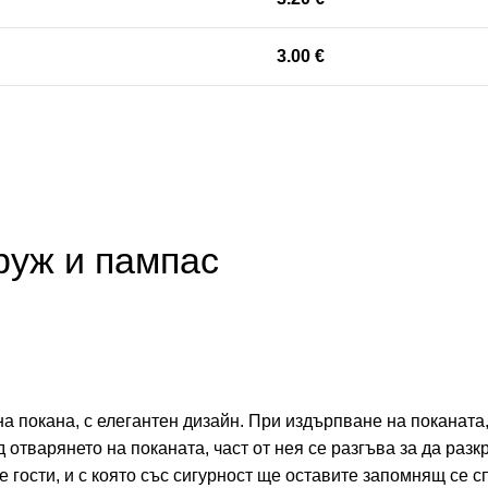
3.00
€
руж и пампас
 покана, с елегантен дизайн. При издърпване на поканата
отварянето на поканата, част от нея се разгъва за да разк
е гости, и с която със сигурност ще оставите запомнящ се с