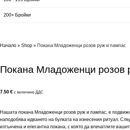
200+ Бройки
Начало
»
Shop
»
Покана Mладоженци розов руж и пампас
Покана Mладоженци розов 
7.50
€
с включено ДДС
Нашата покана Mладоженци розов руж и пампас, е подвижна
наподобява идването на булката на изнесения ритуал. След 
изтънчена и елегантна покана, с която да впечатлите вашит