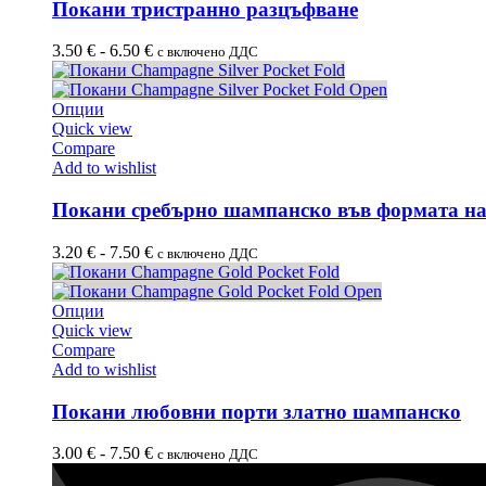
Покани тристранно разцъфване
3.50
€
-
6.50
€
с включено ДДС
Опции
Quick view
Compare
Add to wishlist
Покани сребърно шампанско във формата на
3.20
€
-
7.50
€
с включено ДДС
Опции
Quick view
Compare
Add to wishlist
Покани любовни порти златно шампанско
3.00
€
-
7.50
€
с включено ДДС