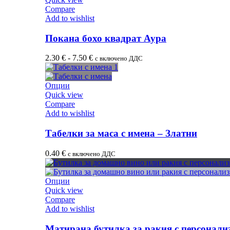
Compare
Add to wishlist
Покана бохо квадрат Аура
2.30
€
-
7.50
€
с включено ДДС
Опции
Quick view
Compare
Add to wishlist
Табелки за маса с имена – Златни
0.40
€
с включено ДДС
Опции
Quick view
Compare
Add to wishlist
Матирана бутилка за ракия с персонали