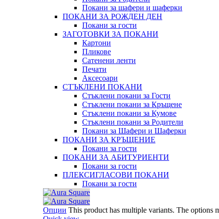
Покани за шафери и шаферки
ПОКАНИ ЗА РОЖДЕН ДЕН
Покани за гости
ЗАГОТОВКИ ЗА ПОКАНИ
Картони
Пликове
Сатенени ленти
Печати
Аксесоари
СТЪКЛЕНИ ПОКАНИ
Стъклени покани за Гости
Стъклени покани за Кръщене
Стъклени покани за Кумове
Стъклени покани за Родители
Покани за Шафери и Шаферки
ПОКАНИ ЗА КРЪЩЕНИЕ
Покани за гости
ПОКАНИ ЗА АБИТУРИЕНТИ
Покани за гости
ПЛЕКСИГЛАСОВИ ПОКАНИ
Покани за гости
Опции
This product has multiple variants. The options
Quick view