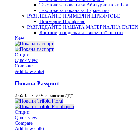
Текстове за покани за Абитуриентски Бал
Текстове за покана за Тържество
РАЗГЛЕДАЙТЕ ПРИМЕРНИ ШРИФТОВЕ
Примерни Шрифтове
РАЗГЛЕДАЙТЕ НАШАТА МАТЕРИАЛНА ГАЛЕР
Картони, панделки и "восъчни" печати
New
Опции
Quick view
Compare
Add to wishlist
Покана Passport
2.65
€
-
7.50
€
с включено ДДС
Опции
Quick view
Compare
Add to wishlist