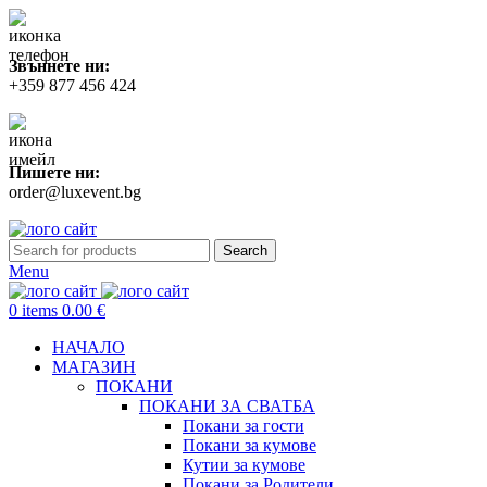
Звъннете ни:
+359 877 456 424
Пишете ни:
order@luxevent.bg
Search
Menu
0
items
0.00
€
НАЧАЛО
МАГАЗИН
ПОКАНИ
ПОКАНИ ЗА СВАТБA
Покани за гости
Покани за кумове
Кутии за кумове
Покани за Родители