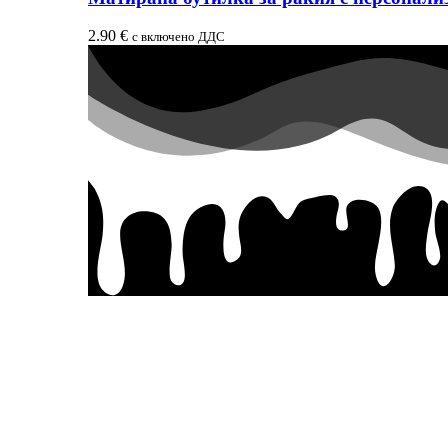
2.90
€
с включено ДДС