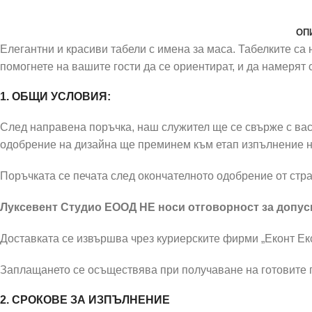
ОП
Елегантни и красиви табели с имена за маса. Табелките са 
помогнете на вашите гости да се ориентират, и да намерят
1. ОБЩИ УСЛОВИЯ:
След направена поръчка, наш служител ще се свърже с вас 
одобрение на дизайна ще преминем към етап изпълнение н
Поръчката се печата след окончателното одобрение от стра
Луксевент Студио ЕООД НЕ носи отговорност за допусн
Доставката се извършва чрез куриерските фирми „Еконт Екс
Заплащането се осъществява при получаване на готовите п
2. СРОКОВЕ ЗА ИЗПЪЛНЕНИЕ