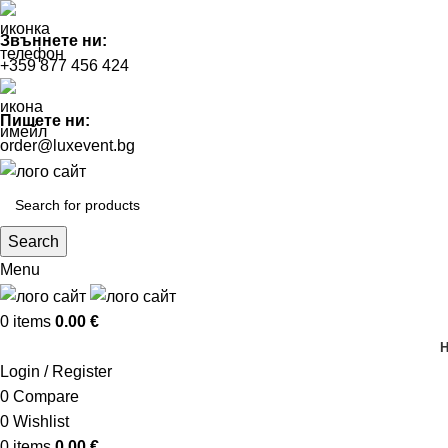
Звъннете ни:
+359 877 456 424
Пишете ни:
order@luxevent.bg
Search
Menu
0
items
0.00
€
Login / Register
0
Compare
0
Wishlist
0
items
0.00
€