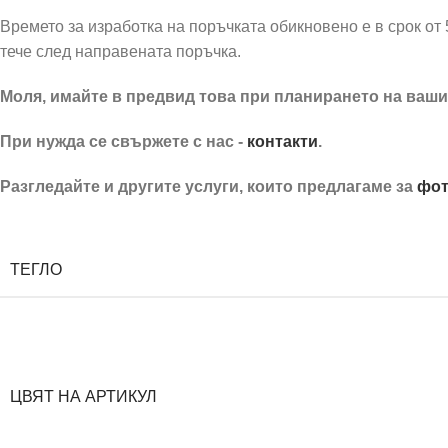
Времето за изработка на поръчката обикновено е в срок от 
тече след направената поръчка.
Моля, имайте в предвид това при планирането на ваши
При нужда се свържете с нас -
контакти
.
Разгледайте и другите услуги, които предлагаме за
фот
Златни табелки за маса с имена
ТЕГЛО
ЦВЯТ НА АРТИКУЛ