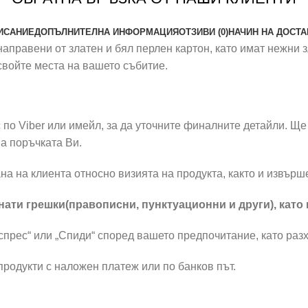
ИСАНИЕ
ДОПЪЛНИТЕЛНА ИНФОРМАЦИЯ
ОТЗИВИ (0)
НАЧИН НА ДОСТА
направени от златен и бял перлен картон, като имат нежни з
 свойте места на вашето събитие.
по Viber или имейл, за да уточните финалните детайли. Ще 
а поръчката Ви.
на на клиента относно визията на продукта, както и извър
ати грешки(правописни, пунктуационни и други), като
прес“ или „Спиди“ според вашето предпочитание, като разх
родукти с наложен платеж или по банков път.