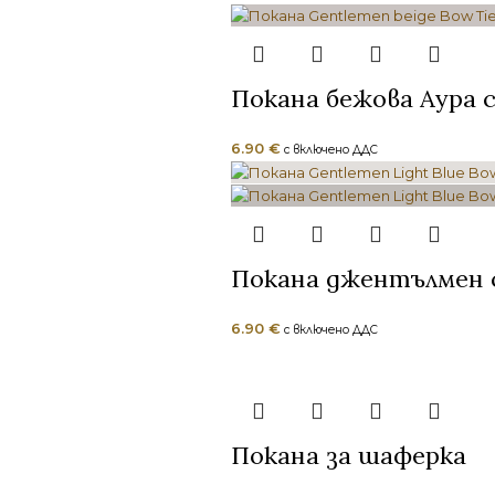
Покана бежова Аура с
6.90
€
с включено ДДС
Покана джентълмен с
6.90
€
с включено ДДС
Покана за шаферка