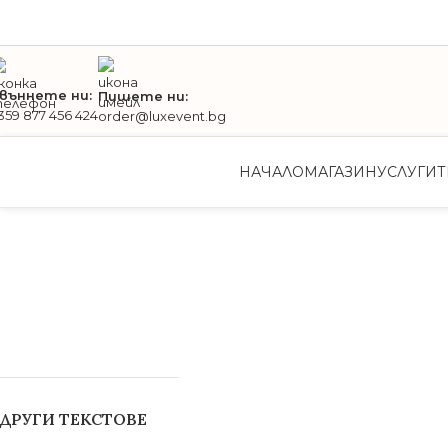
въннете ни:
Пишете ни:
359 877 456 424
order@luxevent.bg
НАЧАЛО
МАГАЗИН
УСЛУГИ
Т
ДРУГИ ТЕКСТОВЕ