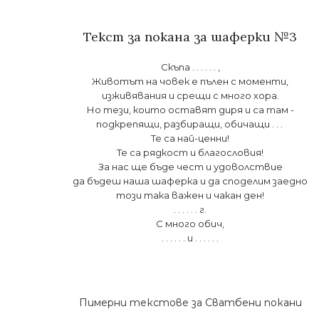
Текст за покана за шаферки №3
Скъпа . . . . . . ,
Животът на човек е пълен с моменти,
изживявания и срещи с много хора.
Но тези, които оставят диря и са там -
подкрепящи, разбиращи, обичащи . . .
Те са най-ценни!
Те са рядкост и благословия!
За нас ще бъде чест и удоволствие
да бъдеш наша шаферка и да споделим заедно
този така важен и чакан ден!
. . . . . . г.
С много обич,
. . . . . . и . . . . . .
Пимерни текстове за Сватбени покани