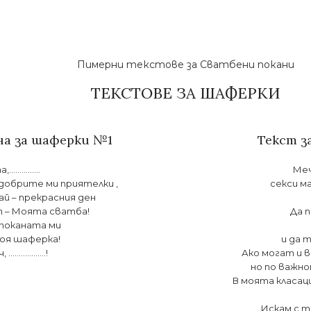
Пимерни текстове за Сватбени покани
ТЕКСТОВЕ ЗА ШАФЕРКИ
на за шаферки №1
Текст з
..............
Меч
 добрите ми приятелки ,
секси м
ай – прекрасния ден
 – Моята сватба!
Да 
поканата ми
моя шаферка!
и да 
ч, ………………!
Ако могат и 
но по важно
В моята класац
Искам с 