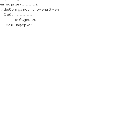
на този ден ……………..г.
цял живот да нося спомена в мен.
С обич, …………………!
…………, Ще бъдеш ли
моя шаферка?