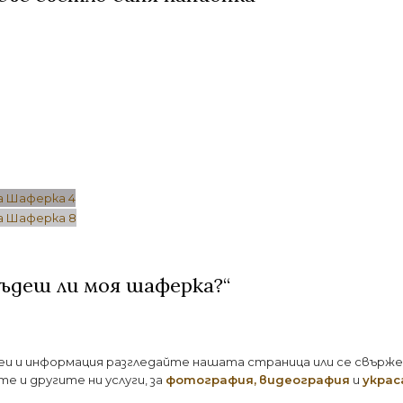
ъдеш ли моя шаферка?“
еи и информация разгледайте нашата страница или се свърже
е и другите ни услуги, за
фотография
,
видеография
и
украс
Текстове за покани за Шаферки и Шафери