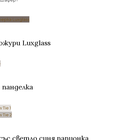
 Шафер?
ожури Luxglass
 панделка
ъс светло синя папионка