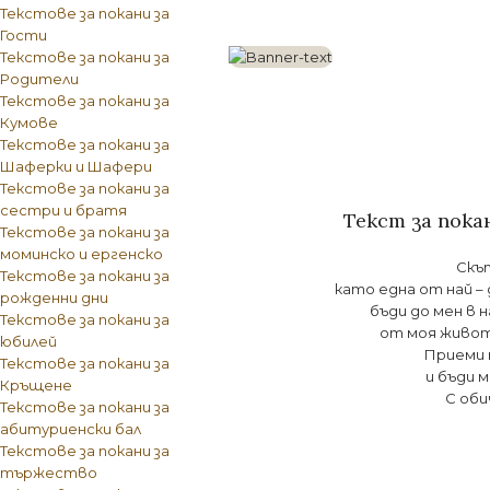
Текстове за покани за
Гости
Текстове за покани за
Родители
Текстове за покани за
Кумове
Текстове за покани за
Шаферки и Шафери
Текстове за покани за
сестри и братя
Текст за пока
Текстове за покани за
моминско и ергенско
Скъпа,.
Текстове за покани за
като една от най –
рожденни дни
бъди до мен в н
Текстове за покани за
от моя живот
юбилей
Приеми 
Текстове за покани за
и бъди 
Кръщене
С оби
Текстове за покани за
абитуриенски бал
Текстове за покани за
тържество