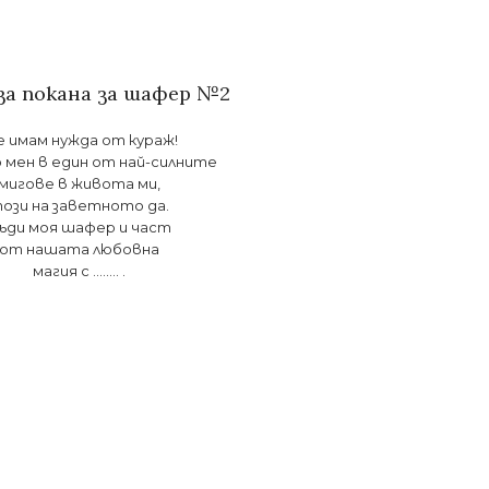
за покана за шафер №2
 имам нужда от кураж!
о мен в един от най-силните
мигове в живота ми,
ози на заветното да.
ъди моя шафер и част
от нашата любовна
магия с …….. .