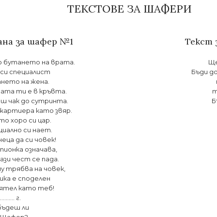
ТЕКСТОВЕ ЗА ШАФЕРИ
ана за шафер №1
Текст 
о бутането на врата.
Ще
 си специалист
Бъди д
нето на жена.
ата ти е в кръвта.
т
ш чак до сутринта.
Б
 жартиера като звяр.
то хоро си цар.
циално си нает.
еца да си човек!
пионка означава,
ази чест се пада.
у трябва на човек,
ика е споделен
иятел като теб!
……… г.
бъдеш ли