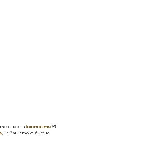
те с нас на
контакти
🥰.
а
,
на вашето събитие.