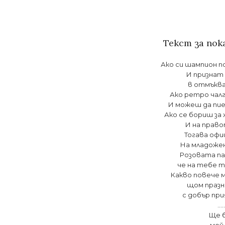
Текст за пок
Ако си шампион п
И признат
в отмъква
Ако ретро чалг
И можеш да пие
Ако се бориш за
И на право
Тогава офи
На младожен
Розовата па
че на тебе т
Какво повече м
щом празн
с добър пр
……
Ще 