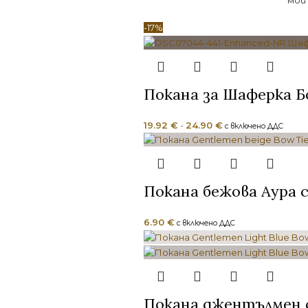
мой
-17%
Покана за Шаферка Б
19.92
€
-
24.90
€
с включено ДДС
Покана бежова Аура с
6.90
€
с включено ДДС
Покана джентълмен с