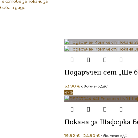
Текстове за покани за
баба и дядо
Подаръчен сет „Ще б
33.90
€
с включено ДДС
-17%
Покана за Шаферка Б
19.92
€
-
24.90
€
с включено ДДС