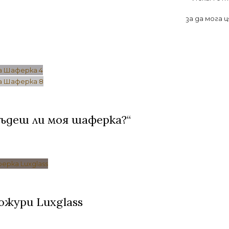
за да мога 
ъдеш ли моя шаферка?“
ожури Luxglass