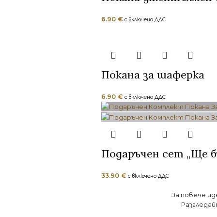
6.90
€
с включено ДДС
Покана за шаферка
6.90
€
с включено ДДС
Подаръчен сет „Ще б
33.90
€
с включено ДДС
За повече ид
Разгледайт