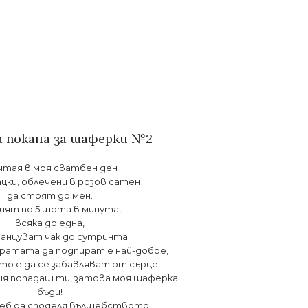
а покана за шаферки №2
тая в моя сватбен ден
ацки, облечени в розов сатен
да стоят до мен.
пият по 5 шота в минута,
всяка до една,
танцуват чак до сутринта.
вратата да подпират е най-добре,
то е да се забавляват от сърце.
ия попадаш ти, затова моя шаферка
бъди!
теб да споделя вълшебството