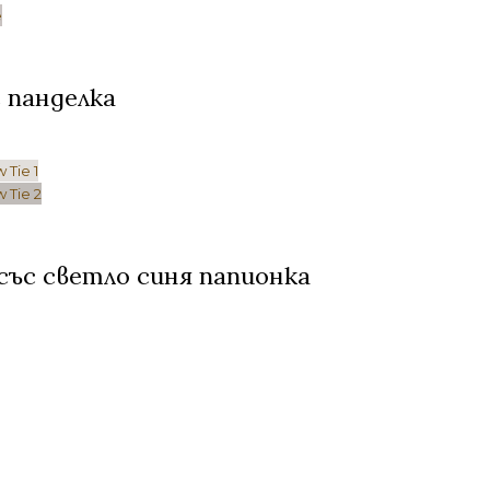
 панделка
ъс светло синя папионка