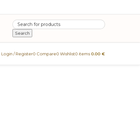
Search
Login / Register
0
Compare
0
Wishlist
0
items
0.00
€