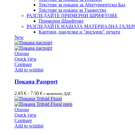
Текстове за покани за Абитуриентски Бал
Текстове за покана за Тържество
РАЗГЛЕДАЙТЕ ПРИМЕРНИ ШРИФТОВЕ
Примерни Шрифтове
РАЗГЛЕДАЙТЕ НАШАТА МАТЕРИАЛНА ГАЛЕР
Картони, панделки и "восъчни" печати
New
Опции
Quick view
Compare
Add to wishlist
Покана Passport
2.65
€
-
7.50
€
с включено ДДС
Опции
Quick view
Compare
Add to wishlist