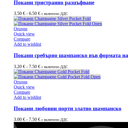
Покани тристранно разцъфване
3.50
€
-
6.50
€
с включено ДДС
Опции
Quick view
Compare
Add to wishlist
Покани сребърно шампанско във формата на
3.20
€
-
7.50
€
с включено ДДС
Опции
Quick view
Compare
Add to wishlist
Покани любовни порти златно шампанско
3.00
€
-
7.50
€
с включено ДДС