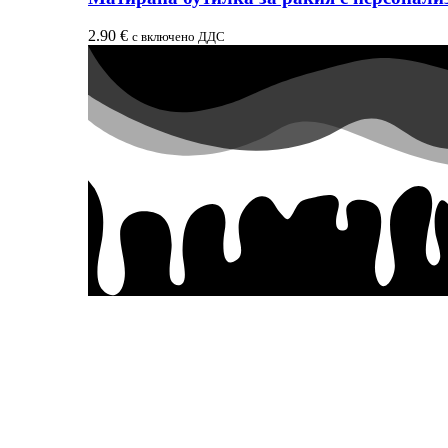
2.90
€
с включено ДДС