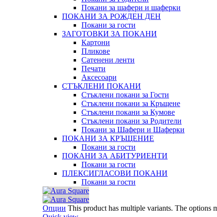
Покани за шафери и шаферки
ПОКАНИ ЗА РОЖДЕН ДЕН
Покани за гости
ЗАГОТОВКИ ЗА ПОКАНИ
Картони
Пликове
Сатенени ленти
Печати
Аксесоари
СТЪКЛЕНИ ПОКАНИ
Стъклени покани за Гости
Стъклени покани за Кръщене
Стъклени покани за Кумове
Стъклени покани за Родители
Покани за Шафери и Шаферки
ПОКАНИ ЗА КРЪЩЕНИЕ
Покани за гости
ПОКАНИ ЗА АБИТУРИЕНТИ
Покани за гости
ПЛЕКСИГЛАСОВИ ПОКАНИ
Покани за гости
Опции
This product has multiple variants. The options
Quick view