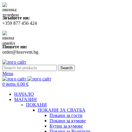
Звъннете ни:
+359 877 456 424
Пишете ни:
order@luxevent.bg
Search
Menu
0
items
0.00
€
НАЧАЛО
МАГАЗИН
ПОКАНИ
ПОКАНИ ЗА СВАТБA
Покани за гости
Покани за кумове
Кутии за кумове
Покани за Родители