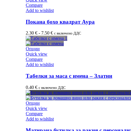
Compare
Add to wishlist
Покана бохо квадрат Аура
2.30
€
-
7.50
€
с включено ДДС
Опции
Quick view
Compare
Add to wishlist
Табелки за маса с имена – Златни
0.40
€
с включено ДДС
Опции
Quick view
Compare
Add to wishlist
Матирана бутилка за ракия с персонали