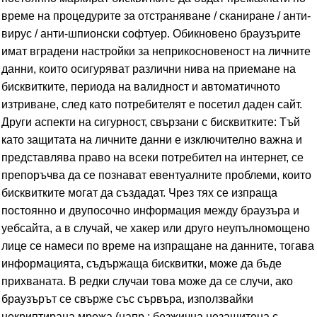
време на процедурите за отстраняване / сканиране / анти-
вирус / анти-шпионски софтуер. Обикновено браузърите
имат вградени настройки за неприкосновеност на личните
данни, които осигуряват различни нива на приемане на
бисквитките, периода на валидност и автоматичното
изтриване, след като потребителят е посетил даден сайт.
Други аспекти на сигурност, свързани с бисквитките: Тъй
като защитата на личните данни е изключително важна и
представлява право на всеки потребител на интернет, се
препоръчва да се познават евентуалните проблеми, които
бисквитките могат да създадат. Чрез тях се изпраща
постоянно и двупосочно информация между браузъра и
уебсайта, а в случай, че хакер или друго неупълномощено
лице се намеси по време на изпращане на данните, тогава
информацията, съдържаща бисквитки, може да бъде
прихваната. В редки случаи това може да се случи, ако
браузърът се свърже със сървъра, използвайки
некриптирана мрежа (напр.: безжична незащитена с