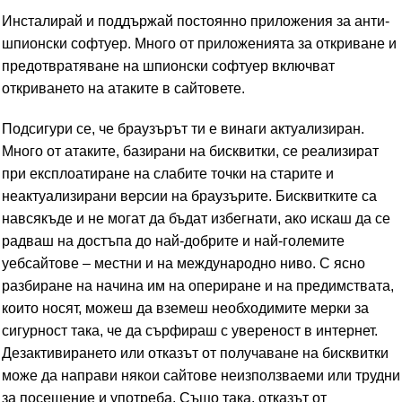
Инсталирай и поддържай постоянно приложения за анти-
шпионски софтуер. Много от приложенията за откриване и
предотвратяване на шпионски софтуер включват
откриването на атаките в сайтовете.
Подсигури се, че браузърът ти е винаги актуализиран.
Много от атаките, базирани на бисквитки, се реализират
при експлоатиране на слабите точки на старите и
неактуализирани версии на браузърите. Бисквитките са
навсякъде и не могат да бъдат избегнати, ако искаш да се
радваш на достъпа до най-добрите и най-големите
уебсайтове – местни и на международно ниво. С ясно
разбиране на начина им на опериране и на предимствата,
които носят, можеш да вземеш необходимите мерки за
сигурност така, че да сърфираш с увереност в интернет.
Дезактивирането или отказът от получаване на бисквитки
може да направи някои сайтове неизползваеми или трудни
за посещение и употреба. Също така, отказът от