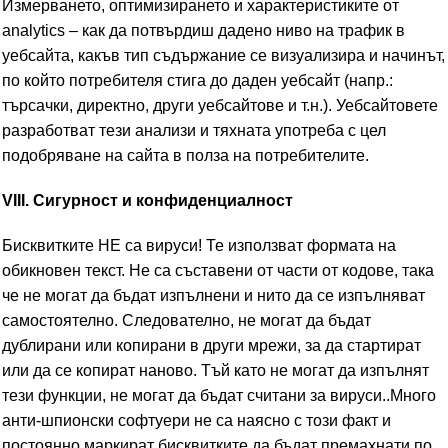
Измерването, оптимизирането и характеристиките от
analytics – как да потвърдиш дадено ниво на трафик в
уебсайта, какъв тип съдържание се визуализира и начинът,
по който потребителя стига до даден уебсайт (напр.:
търсачки, директно, други уебсайтове и т.н.). Уебсайтовете
разработват тези анализи и тяхната употреба с цел
подобряване на сайта в полза на потребителите.
VIII. Сигурност и конфиденциалност
Бисквитките НЕ са вируси! Те използват формата на
обикновен текст. Не са съставени от части от кодове, така
че не могат да бъдат изпълнени и нито да се изпълняват
самостоятелно. Следователно, не могат да бъдат
дублирани или копирани в други мрежи, за да стартират
или да се копират наново. Тъй като не могат да изпълнят
тези функции, не могат да бъдат считани за вируси..Много
анти-шпионски софтуери не са наясно с този факт и
постоянно маркират бисквитките да бъдат премахнати по