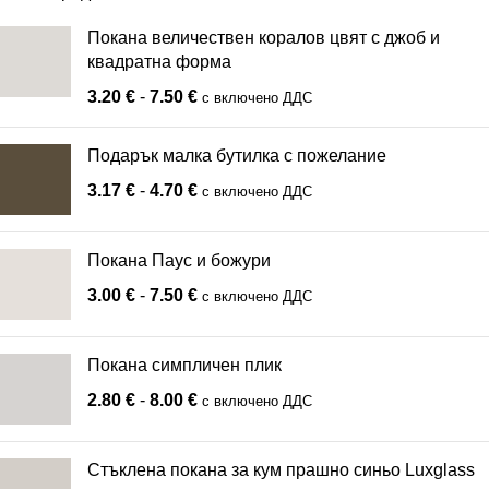
Покана величествен коралов цвят с джоб и
квадратна форма
3.20
€
-
7.50
€
с включено ДДС
Подарък малка бутилка с пожелание
3.17
€
-
4.70
€
с включено ДДС
Покана Паус и божури
3.00
€
-
7.50
€
с включено ДДС
Покана симпличен плик
2.80
€
-
8.00
€
с включено ДДС
Стъклена покана за кум прашно синьо Luxglass