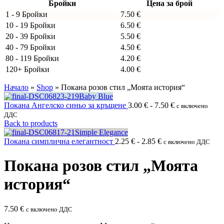
Бройки
Цена за брой
1 - 9
Бройки
7.50
€
10 - 19 Бройки
6.50
€
20 - 39 Бройки
5.50
€
40 - 79 Бройки
4.50
€
80 - 119 Бройки
4.20
€
120+ Бройки
4.00
€
Начало
»
Shop
»
Покана розов стил „Моята история“
Покана Ангелско синьо за кръщене
3.00
€
-
7.50
€
с включено
ДДС
Back to products
Покана симплична елегантност
2.25
€
-
2.85
€
с включено ДДС
Покана розов стил „Моята
история“
7.50
€
с включено ДДС