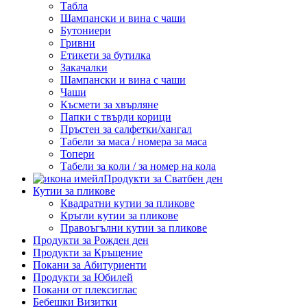
Табла
Шампански и вина с чаши
Бутониери
Гривни
Етикети за бутилка
Закачалки
Шампански и вина с чаши
Чаши
Късмети за хвърляне
Папки с твърди корици
Пръстен за салфетки/хангал
Табели за маса / номера за маса
Топери
Табели за коли / за номер на кола
Продукти за Сватбен ден
Кутии за пликове
Квадратни кутии за пликове
Кръгли кутии за пликове
Правоъгълни кутии за пликове
Продукти за Рожден ден
Продукти за Кръщение
Покани за Абитуриенти
Продукти за Юбилей
Покани от плексиглас
Бебешки Визитки