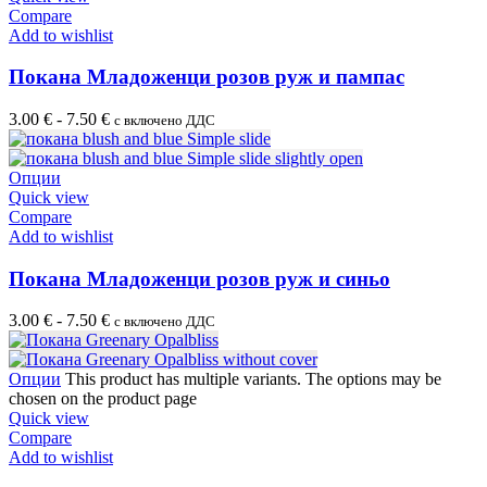
Compare
Add to wishlist
Покана Mладоженци розов руж и пампас
3.00
€
-
7.50
€
с включено ДДС
Опции
Quick view
Compare
Add to wishlist
Покана Mладоженци розов руж и синьо
3.00
€
-
7.50
€
с включено ДДС
Опции
This product has multiple variants. The options may be
chosen on the product page
Quick view
Compare
Add to wishlist