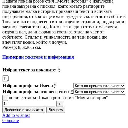
Нашата покана розов стил „Моята история“ е издължена
покана завързана с пискюл, която когато разтворите
получавате малка история, приканващ текст и всичката
информация, от която ще имате нужда за съответното събитие.
Toва всичко е поднесено в три отделни страници, подвързани
заедно в елегантен вид. Като всеки един от тях има своята
отделна цел, да информира гости за отделна част от
събитието. Стилът и уникалността на тази покана ще
впечатлят всеки, който я получи.
Размер: 8,5х20,5 см.
Примерни текстове и информация
Избран текст за поканите:
*
Избран шрифт за Имена
*
Избран шрифт за основен текст:
*
количество за Покана розов стил "Моята история"
Добавяне в количката
Buy now
Add to wishlist
Compare