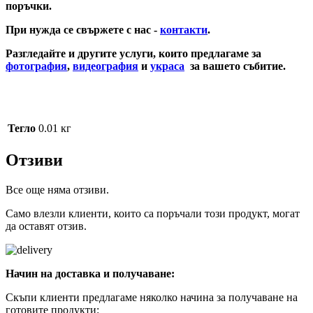
поръчки.
При нужда се свържете с нас -
контакти
.
Разгледайте и другите услуги, които предлагаме за
фотография
,
видеография
и
украса
за вашето събитие.
Покана розов стил „Моята история“
Тегло
0.01 кг
Отзиви
Все още няма отзиви.
Само влезли клиенти, които са поръчали този продукт, могат
да оставят отзив.
Начин на доставка и получаване:
Скъпи клиенти предлагаме няколко начина за получаване на
готовите продукти: