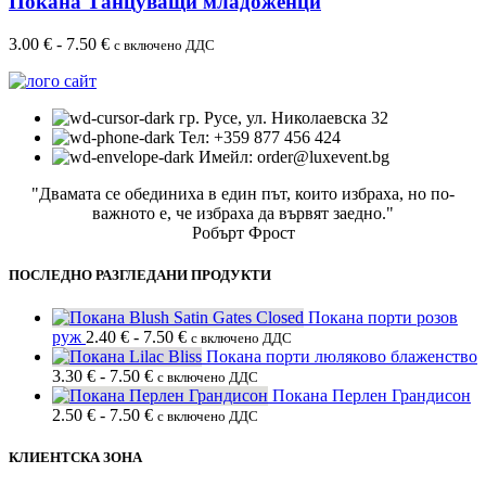
Покана Танцуващи младоженци
3.00
€
-
7.50
€
с включено ДДС
гр. Русе, ул. Николаевска 32
Тел: +359 877 456 424
Имейл: order@luxevent.bg
"Двамата се обединиха в един път, които избраха, но по-
важното е, че избраха да вървят заедно."
Робърт Фрост
ПОСЛЕДНО РАЗГЛЕДАНИ ПРОДУКТИ
Покана порти розов
руж
2.40
€
-
7.50
€
с включено ДДС
Покана порти люляково блаженство
3.30
€
-
7.50
€
с включено ДДС
Покана Перлен Грандисон
2.50
€
-
7.50
€
с включено ДДС
КЛИЕНТСКА ЗОНА