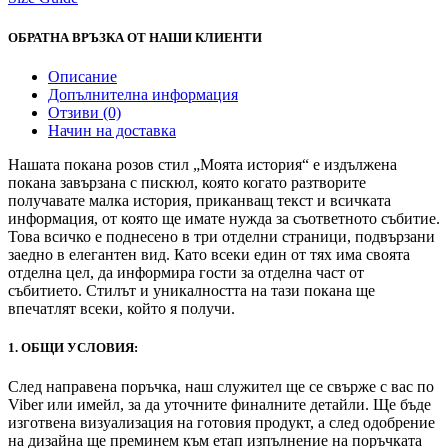
ОБРАТНА ВРЪЗКА ОТ НАШИ КЛИЕНТИ
Описание
Допълнителна информация
Отзиви (0)
Начин на доставка
Нашата покана розов стил „Моята история“ е издължена
покана завързана с пискюл, която когато разтворите
получавате малка история, приканващ текст и всичката
информация, от която ще имате нужда за съответното събитие.
Toва всичко е поднесено в три отделни страници, подвързани
заедно в елегантен вид. Като всеки един от тях има своята
отделна цел, да информира гости за отделна част от
събитието. Стилът и уникалността на тази покана ще
впечатлят всеки, който я получи.
1. ОБЩИ УСЛОВИЯ:
След направена поръчка, наш служител ще се свърже с вас по
Viber или имейл, за да уточните финалните детайли. Ще бъде
изготвена визуализация на готовия продукт, а след одобрение
на дизайна ще преминем към етап изпълнение на поръчката