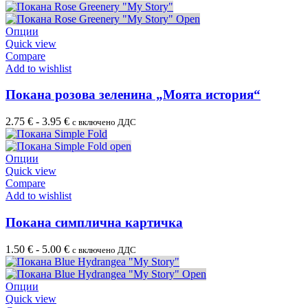
Опции
Quick view
Compare
Add to wishlist
Покана розова зеленина „Моята история“
2.75
€
-
3.95
€
с включено ДДС
Опции
Quick view
Compare
Add to wishlist
Покана симплична картичка
1.50
€
-
5.00
€
с включено ДДС
Опции
Quick view