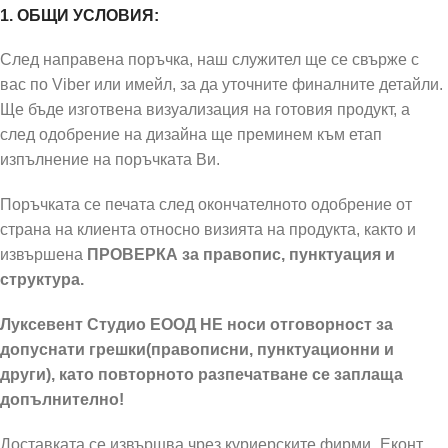
1. ОБЩИ УСЛОВИЯ:
След направена поръчка, наш служител ще се свърже с
вас по Viber или имейл, за да уточните финалните детайли.
Ще бъде изготвена визуализация на готовия продукт, а
след одобрение на дизайна ще преминем към етап
изпълнение на поръчката Ви.
Поръчката се печата след окончателното одобрение от
страна на клиента относно визията на продукта, както и
извършена
ПРОВЕРКА за правопис, пунктуация и
структура.
Луксевент Студио ЕООД НЕ носи отговорност за
допуснати грешки(правописни, пунктуационни и
други), като повторното разпечатване се заплаща
допълнително!
Доставката се извършва чрез куриерските фирми „Еконт