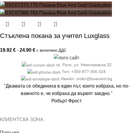
Стъклена покана за учител Luxglass
19.92
€
-
24.90
€
с включено ДДС
гр. Русе, ул. Николаевска 32
Тел: +359 877 456 424
Имейл: order@luxevent.bg
"Двамата се обединиха в един път, които избраха, но по-
важното е, че избраха да вървят заедно."
Робърт Фрост
КЛИЕНТСКА ЗОНА
Поръчки