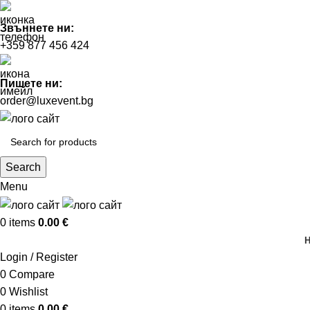
Звъннете ни:
+359 877 456 424
Пишете ни:
order@luxevent.bg
Search
Menu
0
items
0.00
€
Login / Register
0
Compare
0
Wishlist
0
items
0.00
€