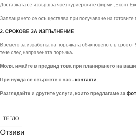
Доставката се извършва чрез куриерските фирми „Еконт Екс
Заплащането се осъществява при получаване на готовите п
2. СРОКОВЕ ЗА ИЗПЪЛНЕНИЕ
Времето за изработка на поръчката обикновено е в срок от 
тече след направената поръчка.
Моля, имайте в предвид това при планирането на ваши
При нужда се свържете с нас -
контакти
.
Разгледайте и другите услуги, които предлагаме за
фот
Картон Светло Златен Перлен – 285 gsm /А4/А3/33×36/50×7
ТЕГЛО
Отзиви