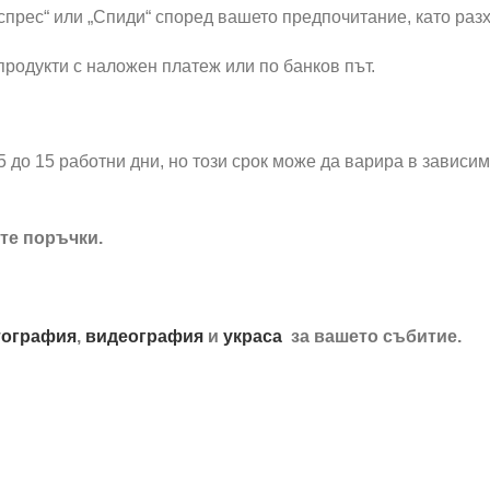
прес“ или „Спиди“ според вашето предпочитание, като разх
родукти с наложен платеж или по банков път.
5 до 15 работни дни, но този срок може да варира в зависи
те поръчки.
ография
,
видеография
и
украса
за вашето събитие.
0