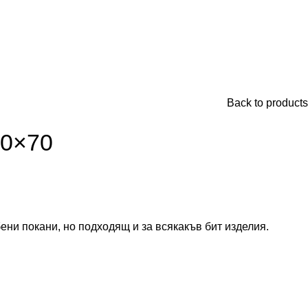
Back to products
50×70
бени покани, но подходящ и за всякакъв бит изделия.