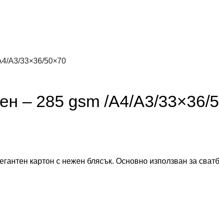
А4/А3/33×36/50×70
ен – 285 gsm /А4/А3/33×36/
легантен картон с нежен блясък. Основно използван за сват