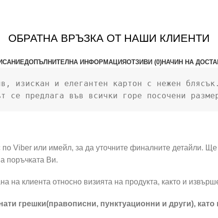
ОБРАТНА ВРЪЗКА ОТ НАШИ КЛИЕНТИ
ИСАНИЕ
ДОПЪЛНИТЕЛНА ИНФОРМАЦИЯ
ОТЗИВИ (0)
НАЧИН НА ДОСТА
в, изискан и елегантен картон с нежен блясък.
ът се предлага във всички горе посочени разме
по Viber или имейл, за да уточните финалните детайли. Ще 
а поръчката Ви.
на на клиента относно визията на продукта, както и извър
ати грешки(правописни, пунктуационни и други), като