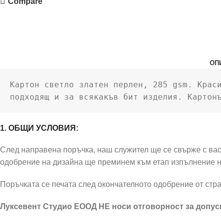
Compare
ОП
Картон светло златен перлен, 285 gsm. Краси
подходящ и за всякакъв бит изделия. Картон
1. ОБЩИ УСЛОВИЯ:
След направена поръчка, наш служител ще се свърже с вас 
одобрение на дизайна ще преминем към етап изпълнение н
Поръчката се печата след окончателното одобрение от стра
Луксевент Студио ЕООД НЕ носи отговорност за допусн