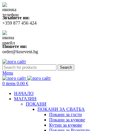
Звъннете ни:
+359 877 456 424
Пишете ни:
order@luxevent.bg
Search
Menu
0
items
0.00
€
НАЧАЛО
МАГАЗИН
ПОКАНИ
ПОКАНИ ЗА СВАТБA
Покани за гости
Покани за кумове
Кутии за кумове
Покани за Родители