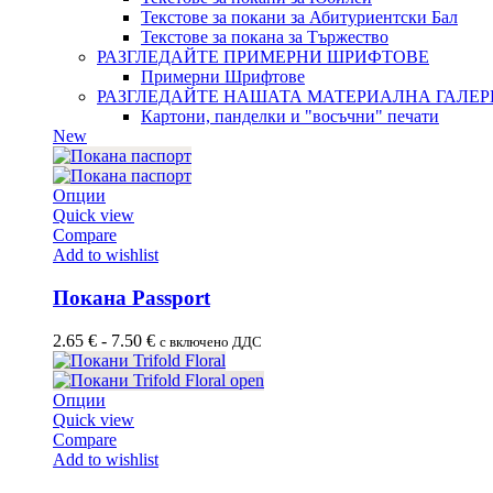
Текстове за покани за Абитуриентски Бал
Текстове за покана за Тържество
РАЗГЛЕДАЙТЕ ПРИМЕРНИ ШРИФТОВЕ
Примерни Шрифтове
РАЗГЛЕДАЙТЕ НАШАТА МАТЕРИАЛНА ГАЛЕР
Картони, панделки и "восъчни" печати
New
Опции
Quick view
Compare
Add to wishlist
Покана Passport
2.65
€
-
7.50
€
с включено ДДС
Опции
Quick view
Compare
Add to wishlist