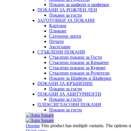
Покани за шафери и шаферки
ПОКАНИ ЗА РОЖДЕН ДЕН
Покани за гости
ЗАГОТОВКИ ЗА ПОКАНИ
Картони
Пликове
Сатенени ленти
Печати
Аксесоари
СТЪКЛЕНИ ПОКАНИ
Стъклени покани за Гости
Стъклени покани за Кръщене
Стъклени покани за Кумове
Стъклени покани за Родители
Покани за Шафери и Шаферки
ПОКАНИ ЗА КРЪЩЕНИЕ
Покани за гости
ПОКАНИ ЗА АБИТУРИЕНТИ
Покани за гости
ПЛЕКСИГЛАСОВИ ПОКАНИ
Покани за гости
Опции
This product has multiple variants. The options
Quick view