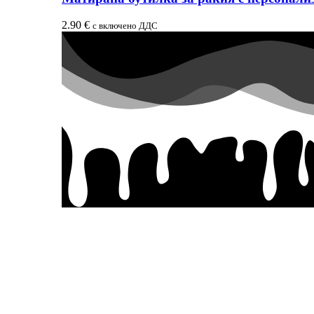
2.90
€
с включено ДДС