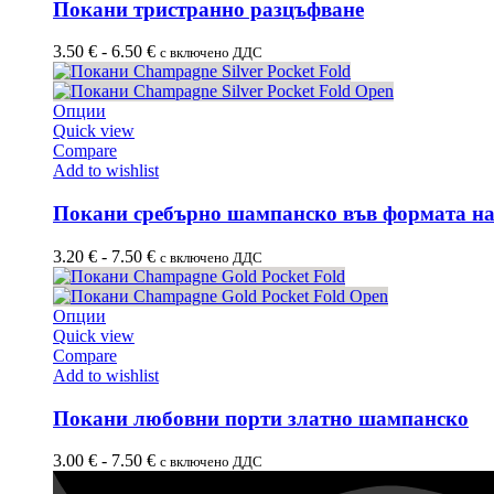
Покани тристранно разцъфване
3.50
€
-
6.50
€
с включено ДДС
Опции
Quick view
Compare
Add to wishlist
Покани сребърно шампанско във формата на
3.20
€
-
7.50
€
с включено ДДС
Опции
Quick view
Compare
Add to wishlist
Покани любовни порти златно шампанско
3.00
€
-
7.50
€
с включено ДДС