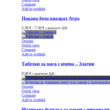
Compare
Add to wishlist
Покана бохо квадрат Аура
2.30
€
-
7.50
€
с включено ДДС
Опции
Quick view
Compare
Add to wishlist
Табелки за маса с имена – Златни
0.40
€
с включено ДДС
Опции
Quick view
Compare
Add to wishlist
Матирана бутилка за ракия с персонали