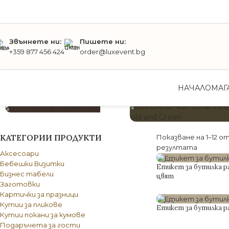
Звъннете ни:
Пишете ни:
+359 877 456 424
order@luxevent.bg
НАЧАЛО
МАГ
СТЪКЛЕНА ПОКАНА ЗА
РОДИТЕЛИ
СТЪКЛЕНА ПОКАНА З
КАТЕГОРИИ ПРОДУКТИ
Показване на 1–12 от
КРЪЩЕНИЕ
резултата
Аксесоари
Бебешки Визитки
Етикет за бутилка ра
Бизнес табели
цвят
Заготовки
Картички за празници
0.75
€
с включено ДДС
Кутии за пликове
Етикет за бутилка ра
Кутии покани за кумове
Подаръчета за гости
0.75
€
с включено ДДС