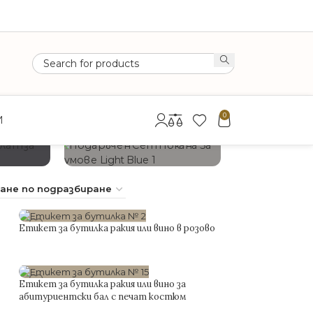
0
И
ПОДАРЪЧЕН СЕТ
КОМПЛЕКТ
ЗА КУМОВЕ
ШАМП.
Етикет за бутилка ракия или вино в розово
0.75
€
с включено ДДС
Етикет за бутилка ракия или вино за
абитуриентски бал с печат костюм