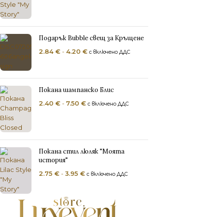
Пок
Пок
ПОК
Подарък Bubble свещ за Кръщене
2.84
€
-
4.20
€
с включено ДДС
Пок
ЗАГ
Кар
Покана шампанско Блис
Пли
2.40
€
-
7.50
€
с включено ДДС
Сат
Печ
Покана стил люляк "Моята
Акс
история"
2.75
€
-
3.95
€
с включено ДДС