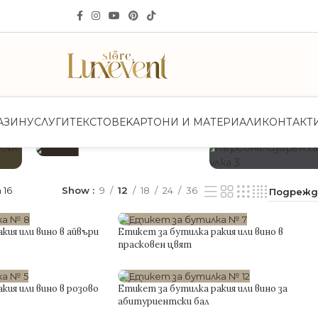
АЗИН
УСЛУГИ
ТЕКСТОВЕ
KАРТОНИ И МАТЕРИАЛИ
КОНТАКТ
АКРИЛНА ПОКАНА ЗА
ГОСТИ
А
ХАЛАТ ЗА
 16
Show
9
12
18
24
36
БУЛКА
кия или вино в айвъри
Етикет за бутилка ракия или вино в
прасковен цвят
0.75
€
с включено ДДС
кия или вино в розово
Етикет за бутилка ракия или вино за
абитуриентски бал