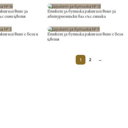
0.75
€
с включено ДДС
кия или вино за
Етикет за бутилка ракия или вино за
ъс сини цветя
абитуриентски бал със снимка
0.75
€
с включено ДДС
ия или вино с бели и
Етикет за бутилка ракия или вино с бели
цветя
0.75
€
с включено ДДС
1
2
→
АНИ ЗА СВАТБA
СТЪКЛЕНИ ПОКАНИ
ани за гости
Стъклени покани за Гости
ани за кумове
Стъклени покани за Кръще
ии за кумове
Стъклени покани за Кумов