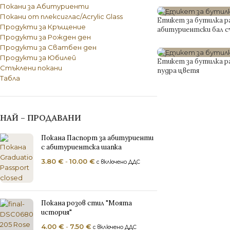
Покани за Абитуриенти
Покани от плексиглас/Acrylic Glass
Етикет за бутилка ра
Продукти за Кръщение
абитуриентски бал с
Продукти за Рожден ден
Продукти за Сватбен ден
0.75
€
с включено ДДС
Продукти за Юбилей
Етикет за бутилка рак
Стъклени покани
пудра цветя
Табла
0.75
€
с включено ДДС
НАЙ – ПРОДАВАНИ
Покана Паспорт за абитуриенти
с абитуриентска шапка
3.80
€
-
10.00
€
с включено ДДС
ПОК
Пок
Пок
Покана розов стил "Моята
история"
Кут
4.00
€
-
7.50
€
с включено ДДС