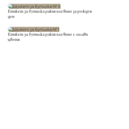
0.75
€
с включено ДДС
Етикет за бутилка ракия или вино за рожден
ден
0.75
€
с включено ДДС
Етикет за бутилка ракия или вино с лилави
цветя
0.75
€
с включено ДДС
ПОКАНИ ЗА АБИТУРИЕНТИ
Покана 
Покани за гости
2.30
€
-
7
не
е