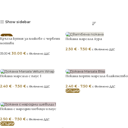
Show sidebar
-14%
Кръгла кутия за пликове с червени
Покана марсала Аура
мотиви
NEW
2.50
€
-
7.50
€
с включено ДДС
30.00
€
35.00
€
с включено ДДС
ОПЦИИ
ДОБАВЯНЕ В КОЛИЧКАТА
Покана марсала с паус I
Покана порти марсала блаженство
2.40
€
-
7.50
€
2.40
€
-
7.50
€
с включено ДДС
с включено ДДС
ОПЦИИ
ОПЦИИ
Покана с народни шевици и паус
2.50
€
-
7.50
€
с включено ДДС
ОПЦИИ