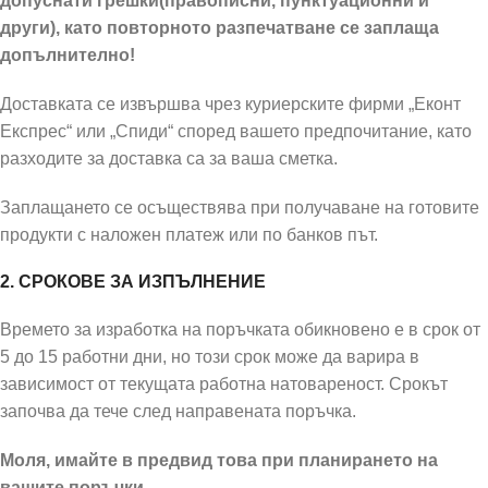
допуснати грешки(правописни, пунктуационни и
други), като повторното разпечатване се заплаща
допълнително!
Доставката се извършва чрез куриерските фирми „Еконт
Експрес“ или „Спиди“ според вашето предпочитание, като
разходите за доставка са за ваша сметка.
Заплащането се осъществява при получаване на готовите
продукти с наложен платеж или по банков път.
2. СРОКОВЕ ЗА ИЗПЪЛНЕНИЕ
Времето за изработка на поръчката обикновено е в срок от
5 до 15 работни дни, но този срок може да варира в
зависимост от текущата работна натовареност. Срокът
започва да тече след направената поръчка.
Моля, имайте в предвид това при планирането на
вашите поръчки.