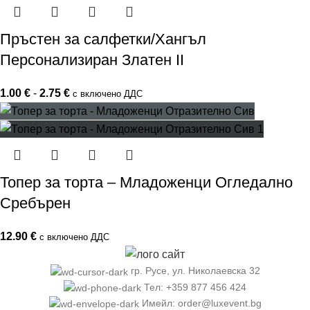
Пръстен за салфетки/Хангъл
Персонализиран Златен II
1.00
€
-
2.75
€
с включено ДДС
Топер за торта – Младоженци Огледално
Сребърен
12.90
€
с включено ДДС
гр. Русе, ул. Николаевска 32
Тел: +359 877 456 424
Имейл: order@luxevent.bg