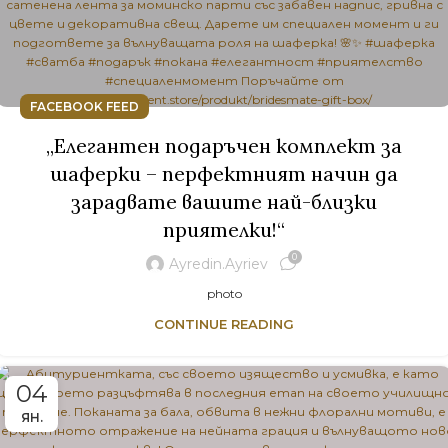
FACEBOOK FEED
„Елегантен подаръчен комплект за
шаферки – перфектният начин да
зарадвате вашите най-близки
приятелки!“
0
Ayredin.ayriev
photo
CONTINUE READING
04
ЯН.