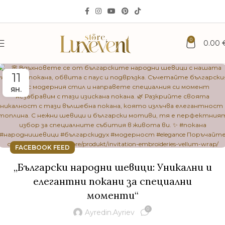
0
0.00
11
ЯН.
FACEBOOK FEED
„Български народни шевици: Уникални и
елегантни покани за специални
моменти“
0
Ayredin.ayriev