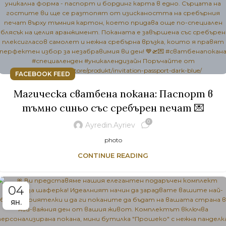
FACEBOOK FEED
Магическа сватбена покана: Паспорт в
тъмно синьо със сребърен печат 💌
0
Ayredin.ayriev
photo
CONTINUE READING
04
ЯН.