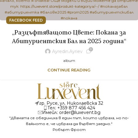
FACEBOOK FEED
„Разцъфтяващото Цвете: Покана за
Абитуриентския Бал на 2025 година“
0
Ayredin.ayriev
album
CONTINUE READING
гр. Русе, ул. Николаевска 32
Тел: +359 877 456 424
Имейл: order@luxevent.bg
"Двамата се обединиха в един път, които избраха, но по-
важното е, че избраха да вървят заедно."
Робърт Фрост