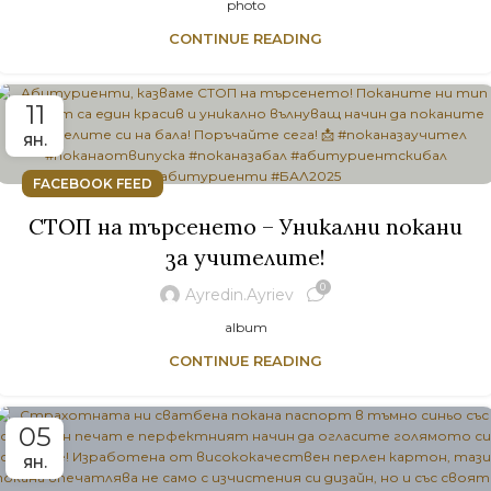
photo
CONTINUE READING
11
ЯН.
FACEBOOK FEED
СТОП на търсенето – Уникални покани
за учителите!
0
Ayredin.ayriev
album
CONTINUE READING
05
ЯН.