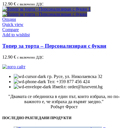
12.90
€
с включено ДДС
Опции
Quick view
Compare
Add to wishlist
Топер за торта – Персонализиран с букви
12.90
€
с включено ДДС
гр. Русе, ул. Николаевска 32
Тел: +359 877 456 424
Имейл: order@luxevent.bg
"Двамата се обединиха в един път, които избраха, но по-
важното е, че избраха да вървят заедно."
Робърт Фрост
ПОСЛЕДНО РАЗГЛЕДАНИ ПРОДУКТИ