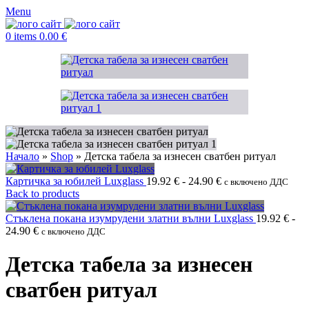
Menu
0
items
0.00
€
Начало
»
Shop
»
Детска табела за изнесен сватбен ритуал
Картичка за юбилей Luxglass
19.92
€
-
24.90
€
с включено ДДС
Back to products
Стъклена покана изумрудени златни вълни Luxglass
19.92
€
-
24.90
€
с включено ДДС
Детска табела за изнесен
сватбен ритуал