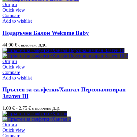
Опции
Quick view
Compare
Add to wishlist
Подаръчен Балон Welcome Baby
44.90
€
с включено ДДС
Опции
Quick view
Compare
Add to wishlist
Пръстен за салфетки/Хангал Персонализиран
Златен III
1.00
€
-
2.75
€
с включено ДДС
Опции
Quick view
Compare