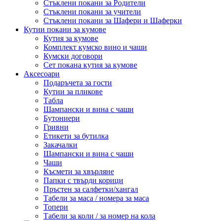
Стъклени покани за Родители
Стъклени покани за учители
Стъклени покани за Шафери и Шаферки
Кутии покани за кумове
Кутия за кумове
Комплект кумско вино и чаши
Кумски договори
Сет покана кутия за кумове
Аксесоари
Подаръчета за гости
Кутии за пликове
Табла
Шампански и вина с чаши
Бутониери
Гривни
Етикети за бутилка
Закачалки
Шампански и вина с чаши
Чаши
Късмети за хвърляне
Папки с твърди корици
Пръстен за салфетки/хангал
Табели за маса / номера за маса
Топери
Табели за коли / за номер на кола