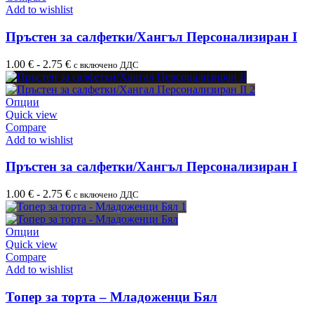
Add to wishlist
Пръстен за салфетки/Хангъл Персонализиран I
1.00
€
-
2.75
€
с включено ДДС
Опции
Quick view
Compare
Add to wishlist
Пръстен за салфетки/Хангъл Персонализиран I
1.00
€
-
2.75
€
с включено ДДС
Опции
Quick view
Compare
Add to wishlist
Топер за торта – Младоженци Бял