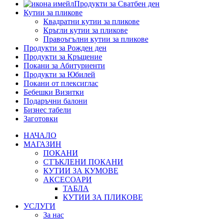
Продукти за Сватбен ден
Кутии за пликове
Квадратни кутии за пликове
Кръгли кутии за пликове
Правоъгълни кутии за пликове
Продукти за Рожден ден
Продукти за Кръщение
Покани за Абитуриенти
Продукти за Юбилей
Покани от плексиглас
Бебешки Визитки
Подаръчни балони
Бизнес табели
Заготовки
НАЧАЛО
МАГАЗИН
ПОКАНИ
СТЪКЛЕНИ ПОКАНИ
КУТИИ ЗА КУМОВЕ
АКСЕСОАРИ
ТАБЛА
КУТИИ ЗА ПЛИКОВЕ
УСЛУГИ
За нас