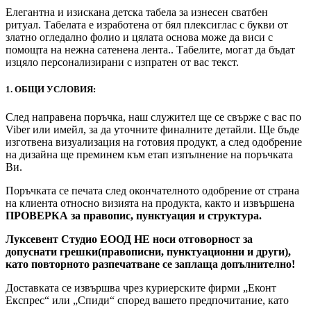
Елегантна и изискана детска табела за изнесен сватбен
ритуал. Табелата е изработена от бял плексиглас с букви от
златно огледално фолио и цялата основа може да виси с
помощта на нежна сатенена лента.. Табелите, могат да бъдат
изцяло персонализирани с изпратен от вас текст.
1. ОБЩИ УСЛОВИЯ:
След направена поръчка, наш служител ще се свърже с вас по
Viber или имейл, за да уточните финалните детайли. Ще бъде
изготвена визуализация на готовия продукт, а след одобрение
на дизайна ще преминем към етап изпълнение на поръчката
Ви.
Поръчката се печата след окончателното одобрение от страна
на клиента относно визията на продукта, както и извършена
ПРОВЕРКА за правопис, пунктуация и структура.
Луксевент Студио ЕООД НЕ носи отговорност за
допуснати грешки(правописни, пунктуационни и други),
като повторното разпечатване се заплаща допълнително!
Доставката се извършва чрез куриерските фирми „Еконт
Експрес“ или „Спиди“ според вашето предпочитание, като