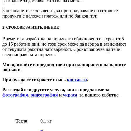
разходите за доставка са за ваша сметка.
Заплащането се осъществява при получаване на готовите
продукти с наложен платеж или по банков път.
2. СРОКОВЕ ЗА ИЗПЪЛНЕНИЕ
Времето за изработка на поръчката обикновено е в срок от 5
до 15 работни дни, но този срок може да варира в зависимост
от текущата работна натовареност. Срокът започва да тече
след направената поръчка.
Моля, имайте в предвид това при планирането на вашите
поръчки.
При нужда се свържете с нас -
контакти
.
Разгледайте и другите услуги, които предлагаме за
фотография
,
видеография
и
украса
за вашето събитие.
Детска табела за изнесен сватбен ритуал
Тегло
0.1 кг