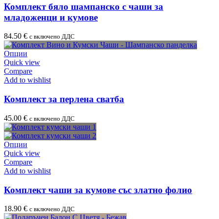
Комплект бяло шампанско с чаши за
младоженци и кумове
84.50
€
с включено ДДС
Опции
Quick view
Compare
Add to wishlist
Комплект за перлена сватба
45.00
€
с включено ДДС
Опции
Quick view
Compare
Add to wishlist
Комплект чаши за кумове със златно фолио
18.90
€
с включено ДДС