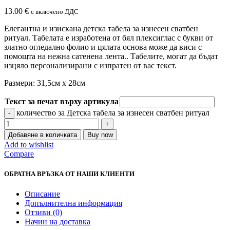
13.00
€
с включено ДДС
Елегантна и изискана детска табела за изнесен сватбен
ритуал. Табелата е изработена от бял плексиглас с букви от
златно огледално фолио и цялата основа може да виси с
помощта на нежна сатенена лента.. Табелите, могат да бъдат
изцяло персонализирани с изпратен от вас текст.
Размери: 31,5см х 28см
Текст за печат върху артикула
количество за Детска табела за изнесен сватбен ритуал
Добавяне в количката
Buy now
Add to wishlist
Compare
ОБРАТНА ВРЪЗКА ОТ НАШИ КЛИЕНТИ
Описание
Допълнителна информация
Отзиви (0)
Начин на доставка