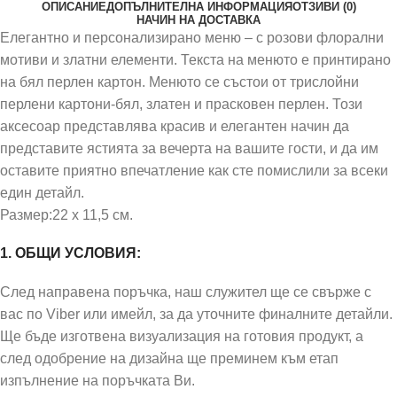
ОПИСАНИЕ
ДОПЪЛНИТЕЛНА ИНФОРМАЦИЯ
ОТЗИВИ (0)
НАЧИН НА ДОСТАВКА
Елегантно и персонализирано меню – с розови флорални
мотиви и златни елементи. Текста на менюто е принтирано
на бял перлен картон. Менюто се състои от трислойни
перлени картони-бял, златен и прасковен перлен. Този
аксесоар представлява красив и елегантен начин да
представите ястията за вечерта на вашите гости, и да им
оставите приятно впечатление как сте помислили за всеки
един детайл.
Размер:22 x 11,5 см.
1. ОБЩИ УСЛОВИЯ:
След направена поръчка, наш служител ще се свърже с
вас по Viber или имейл, за да уточните финалните детайли.
Ще бъде изготвена визуализация на готовия продукт, а
след одобрение на дизайна ще преминем към етап
изпълнение на поръчката Ви.