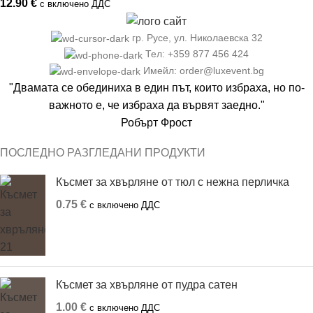
12.90
€
с включено ДДС
гр. Русе, ул. Николаевска 32
Тел: +359 877 456 424
Имейл: order@luxevent.bg
"Двамата се обединиха в един път, които избраха, но по-
важното е, че избраха да вървят заедно."
Робърт Фрост
ПОСЛЕДНО РАЗГЛЕДАНИ ПРОДУКТИ
Късмет за хвърляне от тюл с нежна перличка
0.75
€
с включено ДДС
Късмет за хвърляне от пудра сатен
1.00
€
с включено ДДС