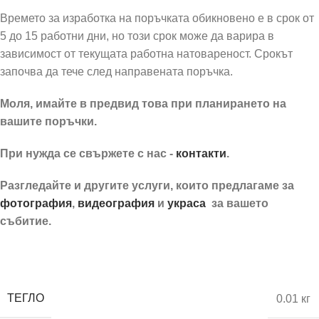
Времето за изработка на поръчката обикновено е в срок от
5 до 15 работни дни, но този срок може да варира в
зависимост от текущата работна натовареност. Срокът
започва да тече след направената поръчка.
Моля, имайте в предвид това при планирането на
вашите поръчки.
При нужда се свържете с нас -
контакти
.
Разгледайте и другите услуги, които предлагаме за
фотография
,
видеография
и
украса
за вашето
събитие.
Меню розово и златно с флорални мотиви
ТЕГЛО
0.01 кг