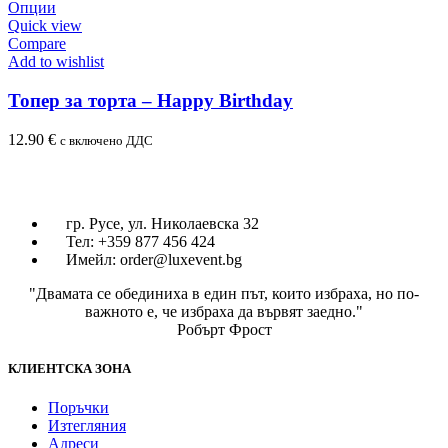
Опции
Quick view
Compare
Add to wishlist
Топер за торта – Happy Birthday
12.90
€
с включено ДДС
гр. Русе, ул. Николаевска 32
Тел: +359 877 456 424
Имейл: order@luxevent.bg
"Двамата се обединиха в един път, които избраха, но по-
важното е, че избраха да вървят заедно."
Робърт Фрост
КЛИЕНТСКА ЗОНА
Поръчки
Изтегляния
Адреси