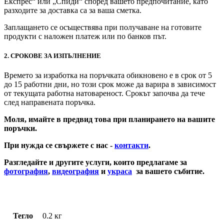
Експрес“ или „Спиди“ според вашето предпочитание, като
разходите за доставка са за ваша сметка.
Заплащането се осъществява при получаване на готовите
продукти с наложен платеж или по банков път.
2. СРОКОВЕ ЗА ИЗПЪЛНЕНИЕ
Времето за изработка на поръчката обикновено е в срок от 5
до 15 работни дни, но този срок може да варира в зависимост
от текущата работна натовареност. Срокът започва да тече
след направената поръчка.
Моля, имайте в предвид това при планирането на вашите
поръчки.
При нужда се свържете с нас -
контакти
.
Разгледайте и другите услуги, които предлагаме за
фотография
,
видеография
и
украса
за вашето събитие.
Комплект Златно Шампанско С Чаши
Тегло
0.2 кг