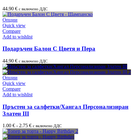
44.90
€
с включено ДДС
Опции
Quick view
Compare
Add to wishlist
Подаръчен Балон С Цветя и Пера
44.90
€
с включено ДДС
Опции
Quick view
Compare
Add to wishlist
Пръстен за салфетки/Хангал Персонализиран
Златен III
1.00
€
-
2.75
€
с включено ДДС