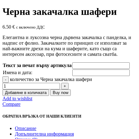
Черна закачалка шафери
6.50
€
с включено ДДС
Елегантна и луксозна черна дървена закачалка с панделка, и
надпис от фолио. Закачалките по принцип се използват за
най-важните дрехи на кума и шаферите, като също са
интересен аксесоар, при фотосесиите и самата сватба.
Текст за печат върху артикула
Имена и дата:
количество за Черна закачалка шафери
Добавяне в количката
Buy now
Add to wishlist
Compare
ОБРАТНА ВРЪЗКА ОТ НАШИ КЛИЕНТИ
Описание
Допълнителна информация