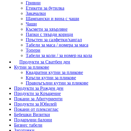
Гривни
Етикети за бутилка
Закачалки
Шампански и вина с чаши
Чаши
Късмети за хвърляне
Папки с твърди корици
Пръстен за салфетки/хангал
Табели за маса / номера за маса
Топери
Табели за коли / за номер на кола
Продукти за Сватбен ден
Кутии за пликове
Квадратни кутии за пликове
Кръгли кутии за пликове
Правоъгълни кутии за пликове
Продукти за Рожден ден
Продукти за Кръщение
Покани за Абитуриенти
Продукти за Юбилей
Покани от плексиглас
Бебешки Визитки
Подаръчни балони
Бизнес табели
Заготовки