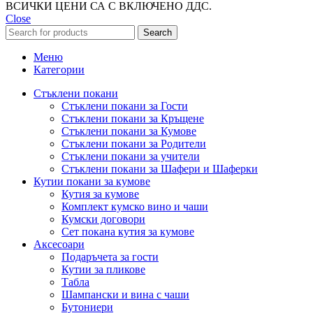
ВСИЧКИ ЦЕНИ СА С ВКЛЮЧЕНО ДДС.
Close
Search
Меню
Категории
Стъклени покани
Стъклени покани за Гости
Стъклени покани за Кръщене
Стъклени покани за Кумове
Стъклени покани за Родители
Стъклени покани за учители
Стъклени покани за Шафери и Шаферки
Кутии покани за кумове
Кутия за кумове
Комплект кумско вино и чаши
Кумски договори
Сет покана кутия за кумове
Аксесоари
Подаръчета за гости
Кутии за пликове
Табла
Шампански и вина с чаши
Бутониери