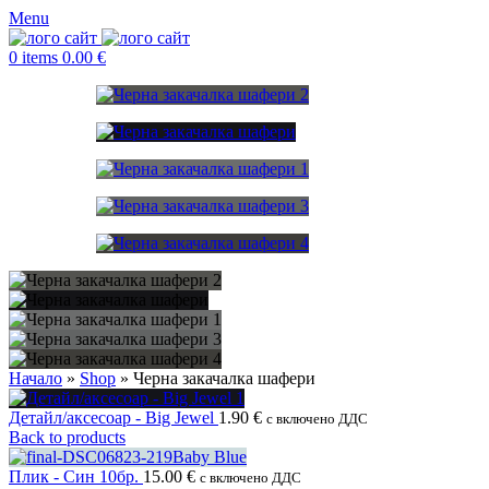
Menu
0
items
0.00
€
Начало
»
Shop
»
Черна закачалка шафери
Детайл/аксесоар - Big Jewel
1.90
€
с включено ДДС
Back to products
Плик - Син 10бр.
15.00
€
с включено ДДС