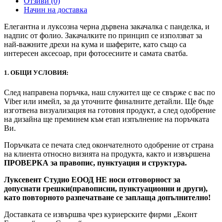
Отзиви (0)
Начин на доставка
Елегантна и луксозна черна дървена закачалка с панделка, и
надпис от фолио. Закачалките по принцип се използват за
най-важните дрехи на кума и шаферите, като също са
интересен аксесоар, при фотосесиите и самата сватба.
1. ОБЩИ УСЛОВИЯ:
След направена поръчка, наш служител ще се свърже с вас по
Viber или имейл, за да уточните финалните детайли. Ще бъде
изготвена визуализация на готовия продукт, а след одобрение
на дизайна ще преминем към етап изпълнение на поръчката
Ви.
Поръчката се печата след окончателното одобрение от страна
на клиента относно визията на продукта, както и извършена
ПРОВЕРКА за правопис, пунктуация и структура.
Луксевент Студио ЕООД НЕ носи отговорност за
допуснати грешки(правописни, пунктуационни и други),
като повторното разпечатване се заплаща допълнително!
Доставката се извършва чрез куриерските фирми „Еконт