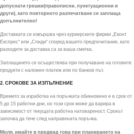
допуснати грешки(правописни, пунктуационни и
други), като повторното разпечатване се заплаща
допълнително!
Доставката се извършва чрез куриерските фирми „Еконт
Експрес“ или „Спиди“ според вашето предпочитание, като
разходите за доставка са за ваша сметка.
Заплащането се осъществява при получаване на готовите
продукти с наложен платеж или по банков път.
2. СРОКОВЕ ЗА ИЗПЪЛНЕНИЕ
Времето за изработка на поръчката обикновено е в срок от
5 до 15 работни дни, но този срок може да варира в
зависимост от текущата работна натовареност. Срокът
започва да тече след направената поръчка.
Моля, имайте в предвид това при планирането на