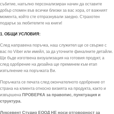
събитие, напълно персонализиран начин да оставите
добър спомен във всички близки за вас хора, от важният
момента, който сте отпразнували заедно. Страхотен
подарък за любителите на книги!
1. ОБЩИ УСЛОВИЯ:
След направена поръчка, наш служител ще се свърже с
вас по Viber или имейл, за да уточните финалните детайли.
Ще бъде изготвена визуализация на готовия продукт, а
след одобрение на дизайна ще преминем към етап
изпълнение на поръчката Ви.
Поръчката се печата след окончателното одобрение от
страна на клиента относно визията на продукта, както и
извършена
ПРОВЕРКА за правопис, пунктуация и
структура.
Луксевент Студио ЕООД НЕ носи отговорност за