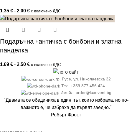
1.35
€
-
2.00
€
с включено ДДС
Подаръчна чантичка с бонбони и златна
панделка
1.69
€
-
2.50
€
с включено ДДС
гр. Русе, ул. Николаевска 32
Тел: +359 877 456 424
Имейл: order@luxevent.bg
"Двамата се обединиха в един път, които избраха, но по-
важното е, че избраха да вървят заедно."
Робърт Фрост