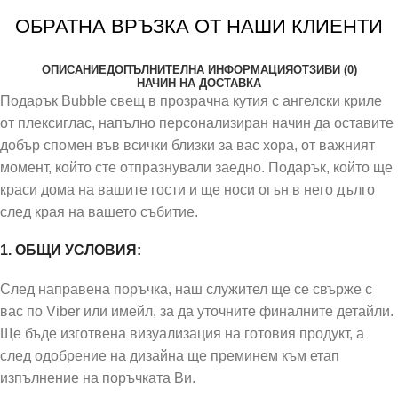
ОБРАТНА ВРЪЗКА ОТ НАШИ КЛИЕНТИ
ОПИСАНИЕ
ДОПЪЛНИТЕЛНА ИНФОРМАЦИЯ
ОТЗИВИ (0)
НАЧИН НА ДОСТАВКА
Подарък Bubble свещ в прозрачна кутия с ангелски криле
от плексиглас, напълно персонализиран начин да оставите
добър спомен във всички близки за вас хора, от важният
момент, който сте отпразнували заедно. Подарък, който ще
краси дома на вашите гости и ще носи огън в него дълго
след края на вашето събитие.
1. ОБЩИ УСЛОВИЯ:
След направена поръчка, наш служител ще се свърже с
вас по Viber или имейл, за да уточните финалните детайли.
Ще бъде изготвена визуализация на готовия продукт, а
след одобрение на дизайна ще преминем към етап
изпълнение на поръчката Ви.