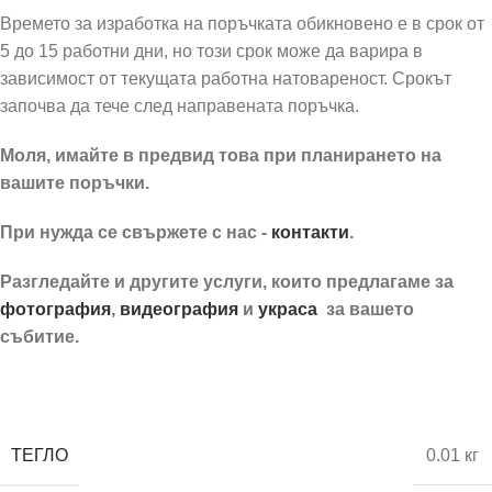
Времето за изработка на поръчката обикновено е в срок от
5 до 15 работни дни, но този срок може да варира в
зависимост от текущата работна натовареност. Срокът
започва да тече след направената поръчка.
Моля, имайте в предвид това при планирането на
вашите поръчки.
При нужда се свържете с нас -
контакти
.
Разгледайте и другите услуги, които предлагаме за
фотография
,
видеография
и
украса
за вашето
събитие.
Подарък Bubble свещ в ангелска кутия
ТЕГЛО
0.01 кг