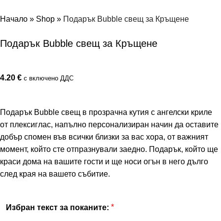
Начало
»
Shop
»
Подарък Bubble свещ за Кръщене
Подарък Bubble свещ за Кръщене
4.20
€
с включено ДДС
Подарък Bubble свещ в прозрачна кутия с ангелски криле
от плексиглас, напълно персонализиран начин да оставите
добър спомен във всички близки за вас хора, от важният
момент, който сте отпразнували заедно. Подарък, който ще
краси дома на вашите гости и ще носи огън в него дълго
след края на вашето събитие.
*
Избран текст за поканите: