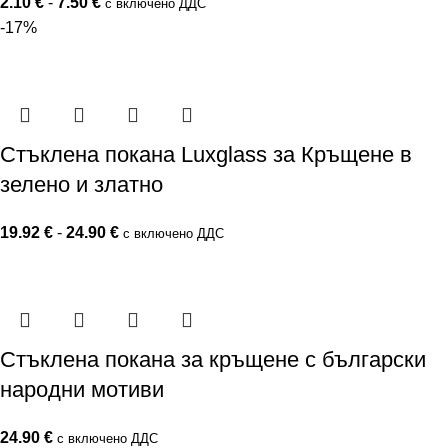
2.10
€
-
7.50
€
с включено ДДС
-17%
Стъклена покана Luxglass за Кръщене в
зелено и златно
19.92
€
-
24.90
€
с включено ДДС
Стъклена покана за кръщене с български
народни мотиви
24.90
€
с включено ДДС