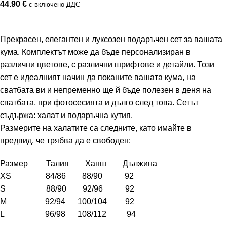
44.90
€
с включено ДДС
Прекрасен, елегантен и луксозен подаръчен сет за вашата
кума. Комплектът може да бъде персонализиран в
различни цветове, с различни шрифтове и детайли. Този
сет е идеалният начин да поканите вашата кума, на
сватбата ви и непременно ще й бъде полезен в деня на
сватбата, при фотосесията и дълго след това. Сетът
съдържа: халат и подаръчна кутия.
Размерите на халатите са следните, като имайте в
предвид, че трябва да е свободен:
Размер Талия Ханш Дължина
XS 84/86 88/90 92
S 88/90 92/96 92
M 92/94 100/104 92
L 96/98 108/112 94