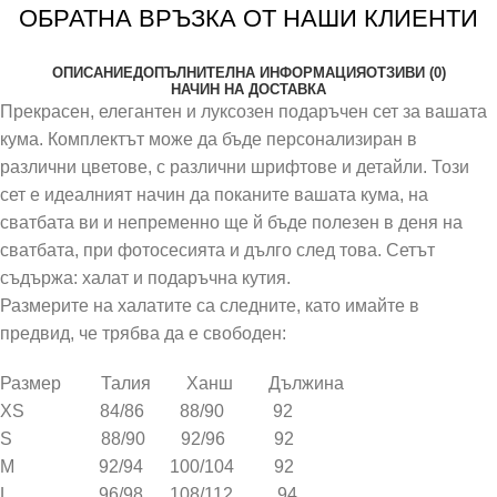
ОБРАТНА ВРЪЗКА ОТ НАШИ КЛИЕНТИ
ОПИСАНИЕ
ДОПЪЛНИТЕЛНА ИНФОРМАЦИЯ
ОТЗИВИ (0)
НАЧИН НА ДОСТАВКА
Прекрасен, елегантен и луксозен подаръчен сет за вашата
кума. Комплектът може да бъде персонализиран в
различни цветове, с различни шрифтове и детайли. Този
сет е идеалният начин да поканите вашата кума, на
сватбата ви и непременно ще й бъде полезен в деня на
сватбата, при фотосесията и дълго след това. Сетът
съдържа: халат и подаръчна кутия.
Размерите на халатите са следните, като имайте в
предвид, че трябва да е свободен:
Размер Талия Ханш Дължина
XS 84/86 88/90 92
S 88/90 92/96 92
M 92/94 100/104 92
L 96/98 108/112 94