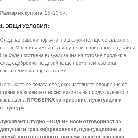
Размер на кутията: 25×20 см.
1. ОБЩИ УСЛОВИЯ:
След направена поръчка, наш служител ще се свърже с
вас по Viber или имейл, за да уточните финалните детайли.
Ще бъде изготвена визуализация на готовия продукт, а
след одобрение на дизайна ще преминем към етап
изпълнение на поръчката Ви.
Поръчката се печата след окончателното одобрение от
страна на клиента относно визията на продукта, както и
извършена
ПРОВЕРКА за правопис, пунктуация и
структура.
Луксевент Студио ЕООД НЕ носи отговорност за
допуснати грешки(правописни, пунктуационни и
други), като повторното разпечатване се заплаща