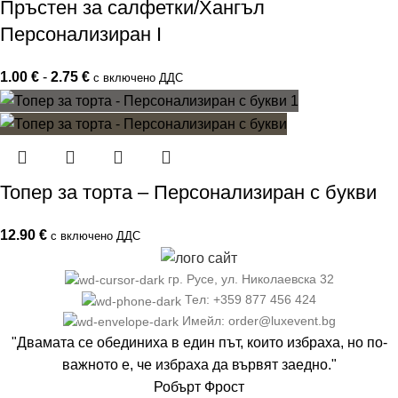
Пръстен за салфетки/Хангъл
Персонализиран I
1.00
€
-
2.75
€
с включено ДДС
Топер за торта – Персонализиран с букви
12.90
€
с включено ДДС
гр. Русе, ул. Николаевска 32
Тел: +359 877 456 424
Имейл: order@luxevent.bg
"Двамата се обединиха в един път, които избраха, но по-
важното е, че избраха да вървят заедно."
Робърт Фрост