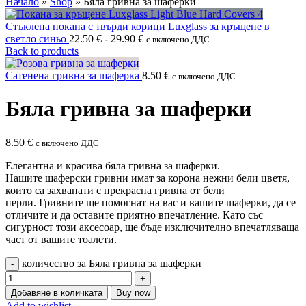
Начало
»
Shop
»
Бяла гривна за шаферки
Стъклена покана с твърди корици Luxglass за кръщене в
светло синьо
22.50
€
-
29.90
€
с включено ДДС
Back to products
Сатенена гривна за шаферка
8.50
€
с включено ДДС
Бяла гривна за шаферки
8.50
€
с включено ДДС
Елегантна и красива бяла гривна за шаферки.
Нашите
шаферски
гривни имат за корона нежни бели цветя,
които са захванати с
прекрасна
гривна от бели
перли.
Гривните
ще помогнат на вас и вашите шаферки, да се
отличите и да оставите приятно впечатление. Като със
сигурност този аксесоар, ще бъде изключително впечатляваща
част от вашите тоалети.
количество за Бяла гривна за шаферки
Добавяне в количката
Buy now
Add to wishlist