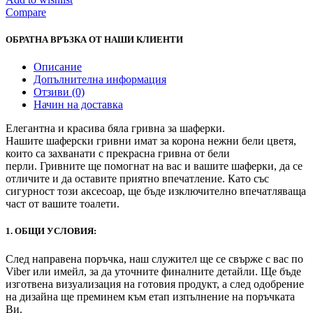
Compare
ОБРАТНА ВРЪЗКА ОТ НАШИ КЛИЕНТИ
Описание
Допълнителна информация
Отзиви (0)
Начин на доставка
Елегантна и красива бяла гривна за шаферки.
Нашите
шаферски
гривни имат за корона нежни бели цветя,
които са захванати с
прекрасна
гривна от бели
перли.
Гривните
ще помогнат на вас и вашите шаферки, да се
отличите и да оставите приятно впечатление. Като със
сигурност този аксесоар, ще бъде изключително впечатляваща
част от вашите тоалети.
1. ОБЩИ УСЛОВИЯ:
След направена поръчка, наш служител ще се свърже с вас по
Viber или имейл, за да уточните финалните детайли. Ще бъде
изготвена визуализация на готовия продукт, а след одобрение
на дизайна ще преминем към етап изпълнение на поръчката
Ви.