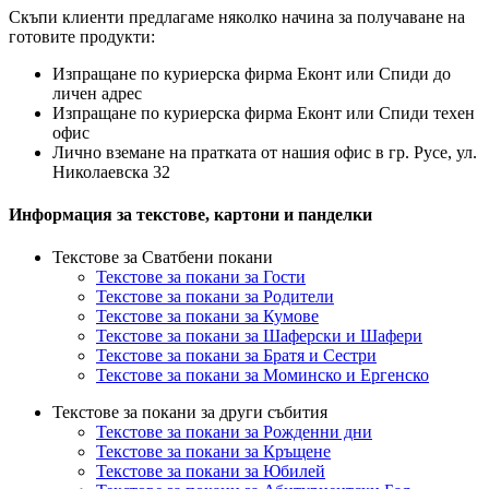
Скъпи клиенти предлагаме няколко начина за получаване на
готовите продукти:
Изпращане по куриерска фирма Еконт или Спиди до
личен адрес
Изпращане по куриерска фирма Еконт или Спиди техен
офис
Лично вземане на пратката от нашия офис в гр. Русе, ул.
Николаевска 32
Информация за текстове, картони и панделки
Текстове за Сватбени покани
Текстове за покани за Гости
Текстове за покани за Родители
Текстове за покани за Кумове
Текстове за покани за Шаферски и Шафери
Текстове за покани за Братя и Сестри
Текстове за покани за Моминско и Ергенско
Текстове за покани за други събития
Текстове за покани за Рожденни дни
Текстове за покани за Кръщене
Текстове за покани за Юбилей