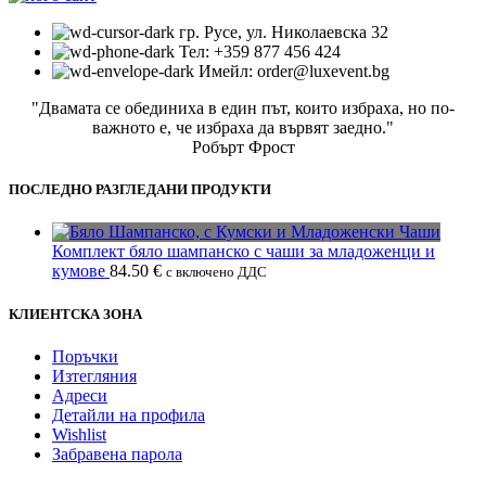
гр. Русе, ул. Николаевска 32
Тел: +359 877 456 424
Имейл: order@luxevent.bg
"Двамата се обединиха в един път, които избраха, но по-
важното е, че избраха да вървят заедно."
Робърт Фрост
ПОСЛЕДНО РАЗГЛЕДАНИ ПРОДУКТИ
Комплект бяло шампанско с чаши за младоженци и
кумове
84.50
€
с включено ДДС
КЛИЕНТСКА ЗОНА
Поръчки
Изтегляния
Адреси
Детайли на профила
Wishlist
Забравена парола