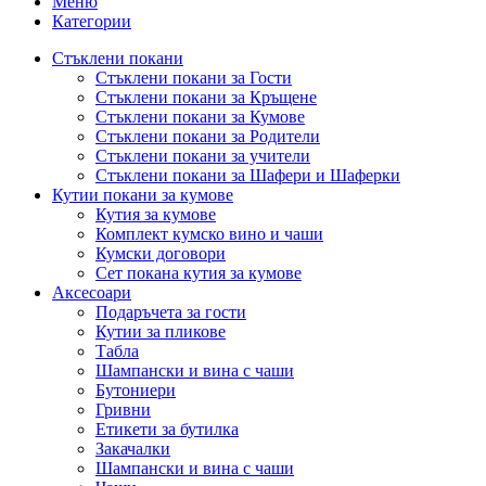
Меню
Категории
Стъклени покани
Стъклени покани за Гости
Стъклени покани за Кръщене
Стъклени покани за Кумове
Стъклени покани за Родители
Стъклени покани за учители
Стъклени покани за Шафери и Шаферки
Кутии покани за кумове
Кутия за кумове
Комплект кумско вино и чаши
Кумски договори
Сет покана кутия за кумове
Аксесоари
Подаръчета за гости
Кутии за пликове
Табла
Шампански и вина с чаши
Бутониери
Гривни
Етикети за бутилка
Закачалки
Шампански и вина с чаши