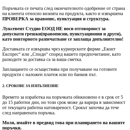
Поръчката се печата след окончателното одобрение от страна
на клиента относно визията на продукта, както и извършена
ПРОВЕРКА за правопис, пунктуация и структура.
Луксевент Студио ЕООД НЕ носи отговорност за
допуснати грешки(правописни, пунктуационни и други),
като повторното разпечатване се заплаща допълнително!
Доставката се извършва чрез куриерските фирми „Еконт
Експрес“ или „Спиди“ според вашето предпочитание, като
разходите за доставка са за ваша сметка.
Заплащането се осъществява при получаване на готовите
продукти с наложен платеж или по банков път.
2. СРОКОВЕ ЗА ИЗПЪЛНЕНИЕ
Времето за изработка на поръчката обикновено е в срок от 5
до 15 работни дни, но този срок може да варира в зависимост
от текущата работна натовареност. Срокът започва да тече
след направената поръчка.
Моля, имайте в предвид това при планирането на вашите
поръчки.