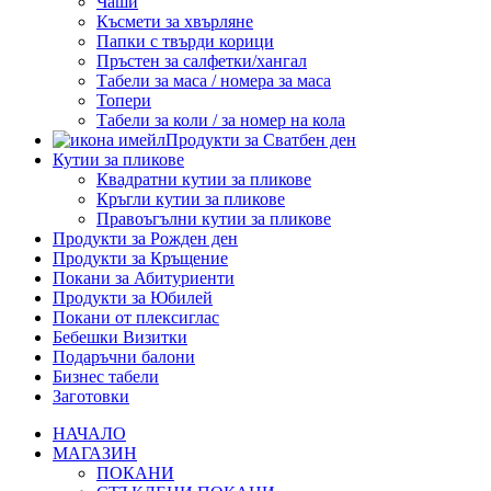
Чаши
Късмети за хвърляне
Папки с твърди корици
Пръстен за салфетки/хангал
Табели за маса / номера за маса
Топери
Табели за коли / за номер на кола
Продукти за Сватбен ден
Кутии за пликове
Квадратни кутии за пликове
Кръгли кутии за пликове
Правоъгълни кутии за пликове
Продукти за Рожден ден
Продукти за Кръщение
Покани за Абитуриенти
Продукти за Юбилей
Покани от плексиглас
Бебешки Визитки
Подаръчни балони
Бизнес табели
Заготовки
НАЧАЛО
МАГАЗИН
ПОКАНИ