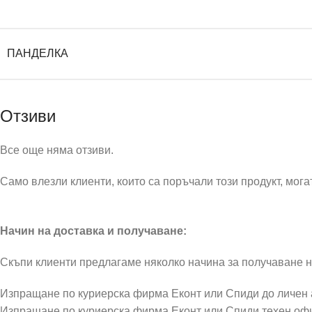
ПАНДЕЛКА
Отзиви
Все още няма отзиви.
Само влезли клиенти, които са поръчали този продукт, могат
Начин на доставка и получаване:
Скъпи клиенти предлагаме няколко начина за получаване н
Изпращане по куриерска фирма Еконт или Спиди до личен
Изпращане по куриерска фирма Еконт или Спиди техен оф