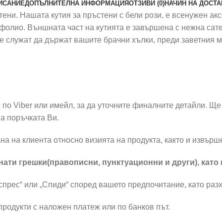
ИСАНИЕ
ДОПЪЛНИТЕЛНА ИНФОРМАЦИЯ
ОТЗИВИ (0)
НАЧИН НА ДОСТА
ени. Нашата кутия за пръстени с бели рози, е всенужен акс
 фолио. Външната част на кутията е завършена с нежна сат
е служат да държат вашите брачни хълки, преди заветния м
по Viber или имейл, за да уточните финалните детайли. Ще 
а поръчката Ви.
на на клиента относно визията на продукта, както и извър
ати грешки(правописни, пунктуационни и други), като
прес“ или „Спиди“ според вашето предпочитание, като разх
родукти с наложен платеж или по банков път.