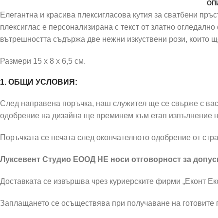
ОП
Елегантна и красива плексигласова кутия за сватбени пръст
плексиглас е персонализирана с текст от златно огледално
вътрешността съдържа две нежни изкуствени рози, които щ
Размери 15 x 8 x 6,5 см.
1. ОБЩИ УСЛОВИЯ:
След направена поръчка, наш служител ще се свърже с вас 
одобрение на дизайна ще преминем към етап изпълнение н
Поръчката се печата след окончателното одобрение от стра
Луксевент Студио ЕООД НЕ носи отговорност за допусн
Доставката се извършва чрез куриерските фирми „Еконт Екс
Заплащането се осъществява при получаване на готовите п