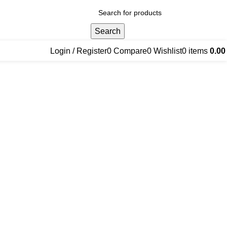
Search
Login / Register
0
Compare
0
Wishlist
0
items
0.0