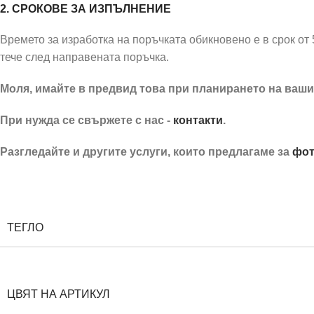
2. СРОКОВЕ ЗА ИЗПЪЛНЕНИЕ
Времето за изработка на поръчката обикновено е в срок от 
тече след направената поръчка.
Моля, имайте в предвид това при планирането на ваши
При нужда се свържете с нас -
контакти
.
Разгледайте и другите услуги, които предлагаме за
фот
Кутия за пръстени с бели рози
ТЕГЛО
ЦВЯТ НА АРТИКУЛ