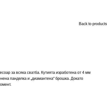
Back to products
есоар за всяка сватба. Кутията изработена от 4 мм
енена панделка и „диамантена“ брошка. Докато
омент.