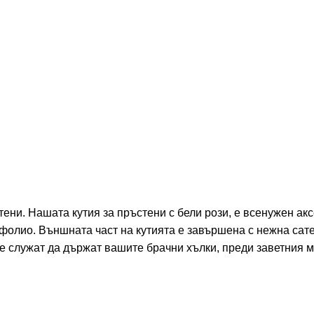
ени. Нашата кутия за пръстени с бели рози, е всенужен акс
 фолио. Външната част на кутията е завършена с нежна сат
е служат да държат вашите брачни хълки, преди заветния м