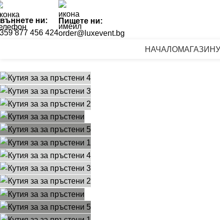
въннете ни:
Пишете ни:
359 877 456 424
order@luxevent.bg
НАЧАЛО
МАГАЗИН