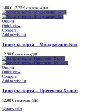
1.00
€
-
2.75
€
с включено ДДС
Опции
Quick view
Compare
Add to wishlist
Топер за торта – Младоженци Бял
12.90
€
с включено ДДС
Опции
Quick view
Compare
Add to wishlist
Топер за торта – Пресечени Хълки
12.90
€
с включено ДДС