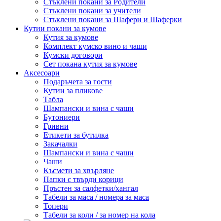
Стъклени покани за Родители
Стъклени покани за учители
Стъклени покани за Шафери и Шаферки
Кутии покани за кумове
Кутия за кумове
Комплект кумско вино и чаши
Кумски договори
Сет покана кутия за кумове
Аксесоари
Подаръчета за гости
Кутии за пликове
Табла
Шампански и вина с чаши
Бутониери
Гривни
Етикети за бутилка
Закачалки
Шампански и вина с чаши
Чаши
Късмети за хвърляне
Папки с твърди корици
Пръстен за салфетки/хангал
Табели за маса / номера за маса
Топери
Табели за коли / за номер на кола