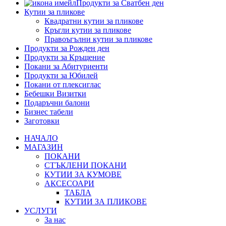
Продукти за Сватбен ден
Кутии за пликове
Квадратни кутии за пликове
Кръгли кутии за пликове
Правоъгълни кутии за пликове
Продукти за Рожден ден
Продукти за Кръщение
Покани за Абитуриенти
Продукти за Юбилей
Покани от плексиглас
Бебешки Визитки
Подаръчни балони
Бизнес табели
Заготовки
НАЧАЛО
МАГАЗИН
ПОКАНИ
СТЪКЛЕНИ ПОКАНИ
КУТИИ ЗА КУМОВЕ
АКСЕСОАРИ
ТАБЛА
КУТИИ ЗА ПЛИКОВЕ
УСЛУГИ
За нас