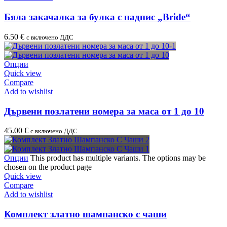
Бяла закачалка за булка с надпис „Bride“
6.50
€
с включено ДДС
Опции
Quick view
Compare
Add to wishlist
Дървени позлатени номера за маса от 1 до 10
45.00
€
с включено ДДС
Опции
This product has multiple variants. The options may be
chosen on the product page
Quick view
Compare
Add to wishlist
Комплект златно шампанско с чаши