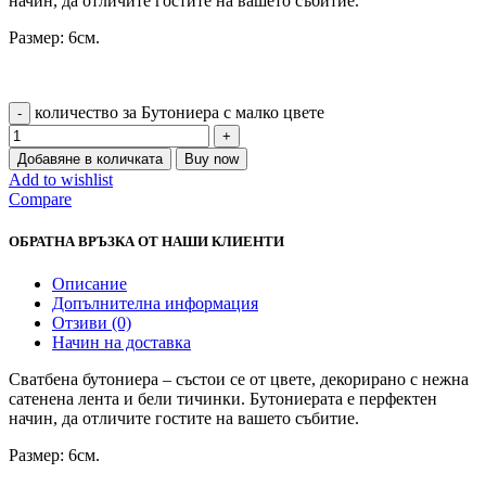
начин, да отличите гостите на вашето събитие.
Размер: 6см.
количество за Бутониера с малко цвете
Добавяне в количката
Buy now
Add to wishlist
Compare
ОБРАТНА ВРЪЗКА ОТ НАШИ КЛИЕНТИ
Описание
Допълнителна информация
Отзиви (0)
Начин на доставка
Сватбена бутониера – състои се от цвете, декорирано с нежна
сатенена лента и бели тичинки. Бутониерата е перфектен
начин, да отличите гостите на вашето събитие.
Размер: 6см.