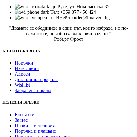
гр. Русе, ул. Николаевска 32
Тел: +359 877 456 424
Имейл: order@luxevent.bg
"Двамата се обединиха в един път, които избраха, но по-
важното е, че избраха да вървят заедно."
Робърт Фрост
КЛИЕНТСКА ЗОНА
Поръчки
Изтегляния
Адреси
Детайли на профила
Wishlist
Забравена парола
ПОЛЕЗНИ ВРЪЗКИ
Контакти
За нас
Правила и условия
Поръчка и плащане
Политика за поверителност