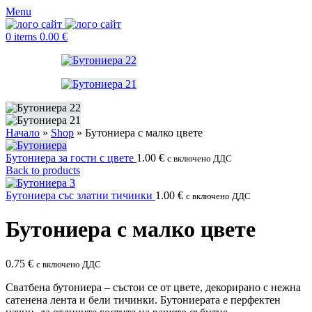
Menu
0
items
0.00
€
Начало
»
Shop
»
Бутониера с малко цвете
Бутониера за гости с цвете
1.00
€
с включено ДДС
Back to products
Бутониера със златни тичинки
1.00
€
с включено ДДС
Бутониера с малко цвете
0.75
€
с включено ДДС
Сватбена бутониера – състои се от цвете, декорирано с нежна
сатенена лента и бели тичинки. Бутониерата е перфектен