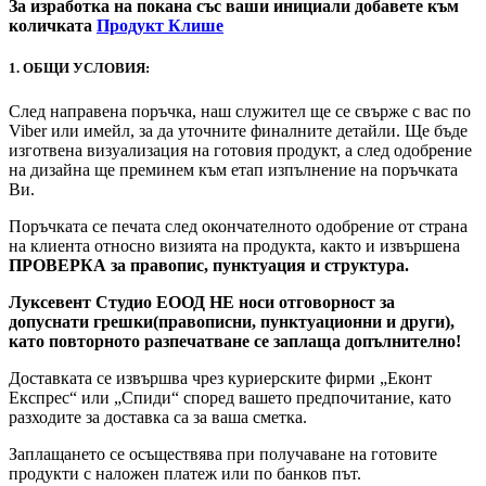
За изработка на покана със ваши инициали добавете към
количката
Продукт Клише
1. ОБЩИ УСЛОВИЯ:
След направена поръчка, наш служител ще се свърже с вас по
Viber или имейл, за да уточните финалните детайли. Ще бъде
изготвена визуализация на готовия продукт, а след одобрение
на дизайна ще преминем към етап изпълнение на поръчката
Ви.
Поръчката се печата след окончателното одобрение от страна
на клиента относно визията на продукта, както и извършена
ПРОВЕРКА за правопис, пунктуация и структура.
Луксевент Студио ЕООД НЕ носи отговорност за
допуснати грешки(правописни, пунктуационни и други),
като повторното разпечатване се заплаща допълнително!
Доставката се извършва чрез куриерските фирми „Еконт
Експрес“ или „Спиди“ според вашето предпочитание, като
разходите за доставка са за ваша сметка.
Заплащането се осъществява при получаване на готовите
продукти с наложен платеж или по банков път.