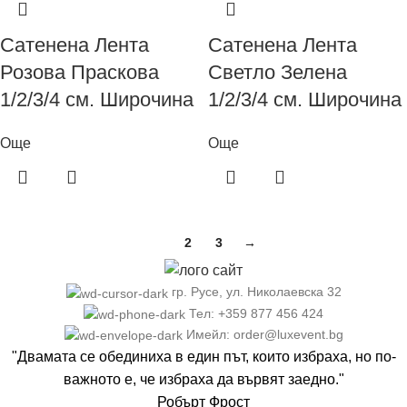
Сатенена Лента
Сатенена Лента
Розова Праскова
Светло Зелена
1/2/3/4 см. Широчина
1/2/3/4 см. Широчина
Още
Още
1
2
3
→
гр. Русе, ул. Николаевска 32
Тел: +359 877 456 424
Имейл: order@luxevent.bg
"Двамата се обединиха в един път, които избраха, но по-
важното е, че избраха да вървят заедно."
Робърт Фрост