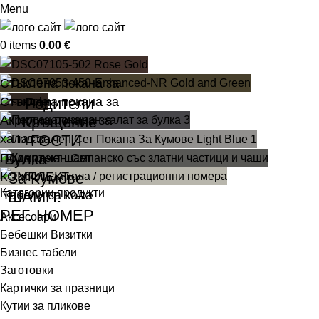
Menu
0
items
0.00
€
Стъклена покана за
Родители
Стъклена покана за
Кръщение
Акрилна покана за
ГОСТИ
халат за
Булка
Подаръчен Сет
За Кумове
КОМПЛЕКТ
Категории продукти
ШАМП.
Табели за кола
РЕГ. НОМЕР
Аксесоари
Бебешки Визитки
Бизнес табели
Заготовки
Картички за празници
Кутии за пликове