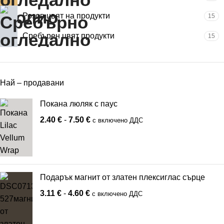
Розов цвят на продукти
15
Сребърен цвят продукти
15
Най – продавани
Покана люляк с паус
2.40
€
-
7.50
€
с включено ДДС
Подарък магнит от златен плексиглас сърце
3.11
€
-
4.60
€
с включено ДДС