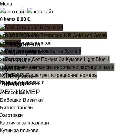
Menu
0
items
0.00
€
Стъклена покана за
Родители
Стъклена покана за
Кръщение
Акрилна покана за
ГОСТИ
халат за
Булка
Подаръчен Сет
За Кумове
КОМПЛЕКТ
Категории продукти
ШАМП.
Табели за кола
РЕГ. НОМЕР
Аксесоари
Бебешки Визитки
Бизнес табели
Заготовки
Картички за празници
Кутии за пликове