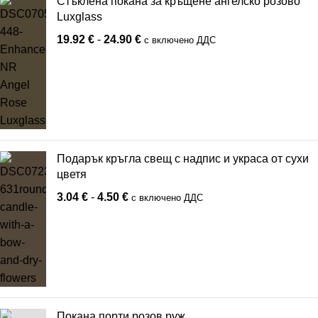
Стъклена покана за кръщене ангелско розово
Luxglass
19.92
€
-
24.90
€
с включено ДДС
Подарък кръгла свещ с надпис и украса от сухи
цветя
3.04
€
-
4.50
€
с включено ДДС
Покана порти розов руж